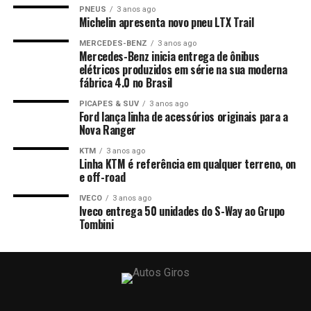
PNEUS
3 anos ago
Michelin apresenta novo pneu LTX Trail
MERCEDES-BENZ
3 anos ago
Mercedes-Benz inicia entrega de ônibus
elétricos produzidos em série na sua moderna
fábrica 4.0 no Brasil
PICAPES & SUV
3 anos ago
Ford lança linha de acessórios originais para a
Nova Ranger
KTM
3 anos ago
Linha KTM é referência em qualquer terreno, on
e off-road
IVECO
3 anos ago
Iveco entrega 50 unidades do S-Way ao Grupo
Tombini