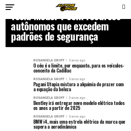
ROSANGELA GROFF
Tesla Model Y com recursos
autônomos que excedem
padrões de segurança
ROSANGELA GROFF
3 anos ago
O céu é o limite, por enquanto, para os veículos-
conceito da Cadillac
ROSANGELA GROFF
3 anos ago
Pagani Utopia mistura a alquimia do prazer com
a equação da beleza
ROSANGELA GROFF
3 anos ago
Bentley irá entregar novo modelo elétrico todos
os anos a partir de 2025
ROSANGELA GROFF
3 anos ago
BMW i4, mais uma estrela elétrica da marca que
supera a aerodinâmica