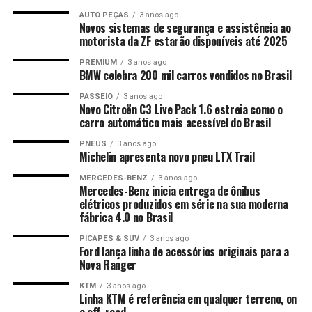
AUTO PEÇAS
3 anos ago
Novos sistemas de segurança e assistência ao
motorista da ZF estarão disponíveis até 2025
PREMIUM
3 anos ago
BMW celebra 200 mil carros vendidos no Brasil
PASSEIO
3 anos ago
Novo Citroën C3 Live Pack 1.6 estreia como o
carro automático mais acessível do Brasil
PNEUS
3 anos ago
Michelin apresenta novo pneu LTX Trail
MERCEDES-BENZ
3 anos ago
Mercedes-Benz inicia entrega de ônibus
elétricos produzidos em série na sua moderna
fábrica 4.0 no Brasil
PICAPES & SUV
3 anos ago
Ford lança linha de acessórios originais para a
Nova Ranger
KTM
3 anos ago
Linha KTM é referência em qualquer terreno, on