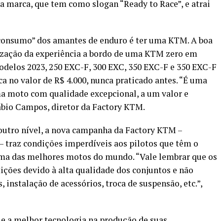
na marca, que tem como slogan “Ready to Race”, e atrai
 consumo” dos amantes de enduro é ter uma KTM. A boa
alização da experiência a bordo de uma KTM zero em
modelos 2023, 250 EXC-F, 300 EXC, 350 EXC-F e 350 EXC-F
a no valor de R$ 4.000, nunca praticado antes. “É uma
a moto com qualidade excepcional, a um valor e
ábio Campos, diretor da Factory KTM.
 outro nível, a nova campanha da Factory KTM –
 – traz condições imperdíveis aos pilotos que têm o
 uma das melhores motos do mundo. “Vale lembrar que os
ções devido à alta qualidade dos conjuntos e não
instalação de acessórios, troca de suspensão, etc.”,
 e a melhor tecnologia na produção de suas