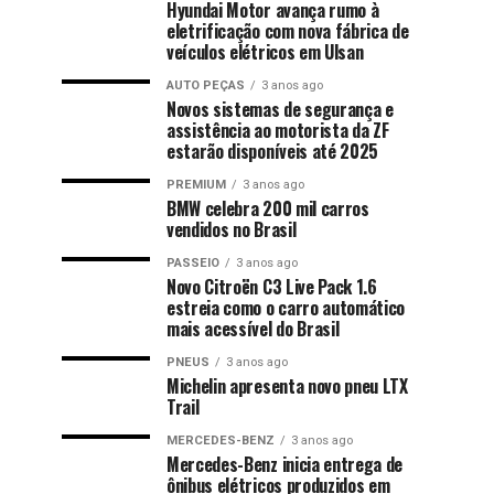
Hyundai Motor avança rumo à
eletrificação com nova fábrica de
veículos elétricos em Ulsan
AUTO PEÇAS
3 anos ago
Novos sistemas de segurança e
assistência ao motorista da ZF
estarão disponíveis até 2025
PREMIUM
3 anos ago
BMW celebra 200 mil carros
vendidos no Brasil
PASSEIO
3 anos ago
Novo Citroën C3 Live Pack 1.6
estreia como o carro automático
mais acessível do Brasil
PNEUS
3 anos ago
Michelin apresenta novo pneu LTX
Trail
MERCEDES-BENZ
3 anos ago
Mercedes-Benz inicia entrega de
ônibus elétricos produzidos em