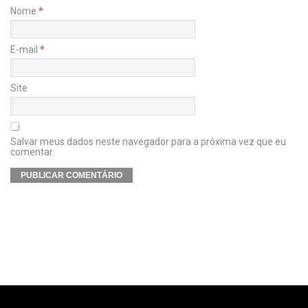
Nome
*
E-mail
*
Site
Salvar meus dados neste navegador para a próxima vez que eu
comentar.