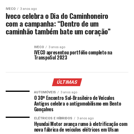
IVECO
3 anos ago
Iveco celebra o Dia do Caminhoneiro
com a campanha: “Dentro de um
caminhão também bate um coração”
IVECO
3 anos ago
IVECO apresentou portfólio completo na
TranspoSul 2023
ÚLTIMAS
AUTOMÓVEIS
3 anos ago
O 30º Encontro Sul-Brasileiro de Veículos
Antigos celebra o antigomobilismo em Bento
Gonçalves
ELÉTRICOS E HÍBRIDOS
3 anos ago
Hyundai Motor avança rumo à eletrificação com
nova fábrica de veículos elétricos em Ulsan