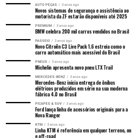
AUTO PEÇAS
3 anos ago
Novos sistemas de segurança e assistência ao
motorista da ZF estarão disponíveis até 2025
PREMIUM
3 anos ago
BMW celebra 200 mil carros vendidos no Brasil
PASSEIO
3 anos ago
Novo Citroën C3 Live Pack 1.6 estreia como o
carro automático mais acessível do Brasil
PNEUS
3 anos ago
Michelin apresenta novo pneu LTX Trail
MERCEDES-BENZ
3 anos ago
Mercedes-Benz inicia entrega de ônibus
elétricos produzidos em série na sua moderna
fábrica 4.0 no Brasil
PICAPES & SUV
3 anos ago
Ford lança linha de acessórios originais para a
Nova Ranger
KTM
3 anos ago
Linha KTM é referência em qualquer terreno, on
e off-road