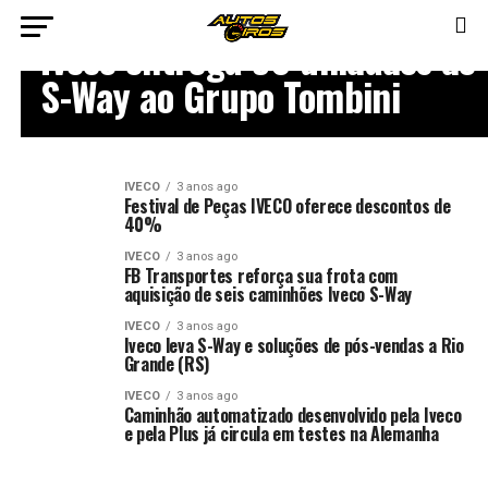
IVECO
Iveco entrega 50 unidades do
S-Way ao Grupo Tombini
IVECO
3 anos ago
Festival de Peças IVECO oferece descontos de
40%
IVECO
3 anos ago
FB Transportes reforça sua frota com
aquisição de seis caminhões Iveco S-Way
IVECO
3 anos ago
Iveco leva S-Way e soluções de pós-vendas a Rio
Grande (RS)
IVECO
3 anos ago
Caminhão automatizado desenvolvido pela Iveco
e pela Plus já circula em testes na Alemanha