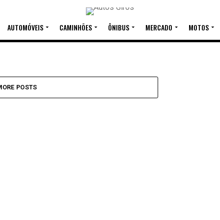
AUTOMÓVEIS
CAMINHÕES
ÔNIBUS
MERCADO
MOTOS
 buscas
MORE POSTS
s em
il
meiro lugar,
o quilômetro e seminovos