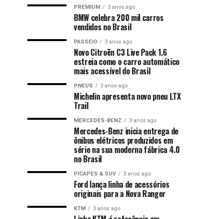
PREMIUM
3 anos ago
BMW celebra 200 mil carros
vendidos no Brasil
PASSEIO
3 anos ago
Novo Citroën C3 Live Pack 1.6
estreia como o carro automático
mais acessível do Brasil
PNEUS
3 anos ago
Michelin apresenta novo pneu LTX
Trail
MERCEDES-BENZ
3 anos ago
Mercedes-Benz inicia entrega de
ônibus elétricos produzidos em
série na sua moderna fábrica 4.0
no Brasil
PICAPES & SUV
3 anos ago
Ford lança linha de acessórios
originais para a Nova Ranger
KTM
3 anos ago