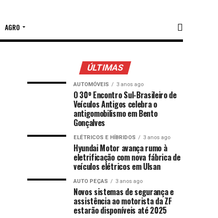
AGRO
ÚLTIMAS
AUTOMÓVEIS
3 anos ago
O 30º Encontro Sul-Brasileiro de
Veículos Antigos celebra o
antigomobilismo em Bento
Gonçalves
ELÉTRICOS E HÍBRIDOS
3 anos ago
Hyundai Motor avança rumo à
eletrificação com nova fábrica de
veículos elétricos em Ulsan
AUTO PEÇAS
3 anos ago
Novos sistemas de segurança e
assistência ao motorista da ZF
estarão disponíveis até 2025