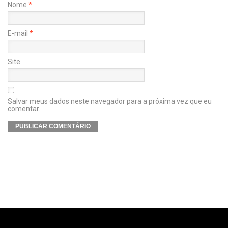
Nome
*
E-mail
*
Site
Salvar meus dados neste navegador para a próxima vez que eu
comentar.