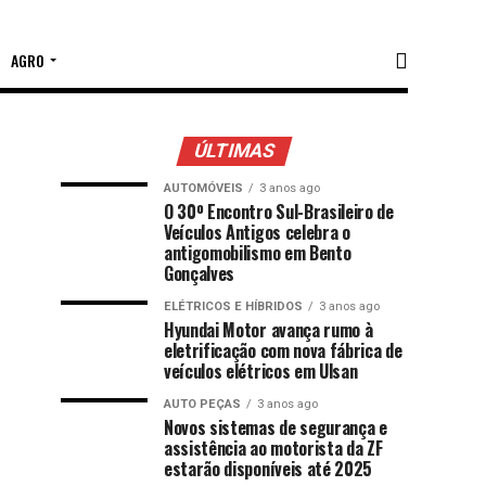
AGRO
ÚLTIMAS
AUTOMÓVEIS
3 anos ago
O 30º Encontro Sul-Brasileiro de
Veículos Antigos celebra o
antigomobilismo em Bento
Gonçalves
ELÉTRICOS E HÍBRIDOS
3 anos ago
Hyundai Motor avança rumo à
eletrificação com nova fábrica de
veículos elétricos em Ulsan
AUTO PEÇAS
3 anos ago
Novos sistemas de segurança e
assistência ao motorista da ZF
estarão disponíveis até 2025