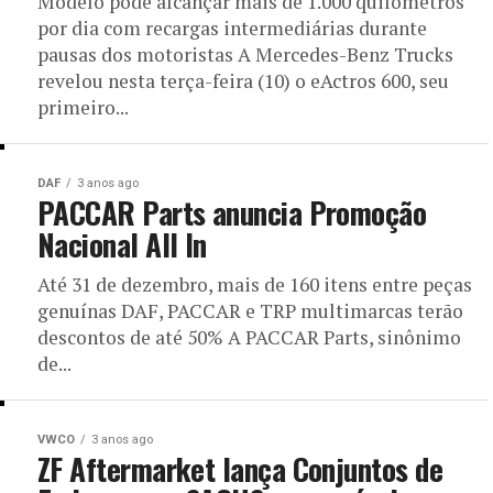
Modelo pode alcançar mais de 1.000 quilômetros
por dia com recargas intermediárias durante
pausas dos motoristas A Mercedes-Benz Trucks
revelou nesta terça-feira (10) o eActros 600, seu
primeiro...
DAF
3 anos ago
PACCAR Parts anuncia Promoção
Nacional All In
Até 31 de dezembro, mais de 160 itens entre peças
genuínas DAF, PACCAR e TRP multimarcas terão
descontos de até 50% A PACCAR Parts, sinônimo
de...
VWCO
3 anos ago
ZF Aftermarket lança Conjuntos de