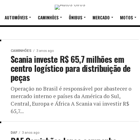
AUTOMÓVEIS
CAMINHÕES
ÔNIBUS
MERCADO
MOTOS
CAMINHÕES
3 anos ago
50
Scania investe R$ 65,7 milhões em
centro logístico para distribuição de
-Way ao
peças
Operação no Brasil é responsável por abastecer o
mercado interno e países da América do Sul,
Central, Europa e África A Scania vai investir R$
65,7...
ário conheceu e se
a é a primeira aquisição de
DAF
3 anos ago