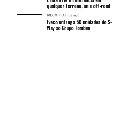
Linha KTM é referência em
qualquer terreno, on e off-road
IVECO
3 anos ago
Iveco entrega 50 unidades do S-
Way ao Grupo Tombini