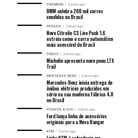
PREMIUM
3 anos ago
BMW celebra 200 mil carros
vendidos no Brasil
PASSEIO
3 anos ago
Novo Citroën C3 Live Pack 1.6
estreia como o carro automático
mais acessível do Brasil
PNEUS
3 anos ago
Michelin apresenta novo pneu LTX
Trail
MERCEDES-BENZ
3 anos ago
Mercedes-Benz inicia entrega de
ônibus elétricos produzidos em
série na sua moderna fábrica 4.0
no Brasil
PICAPES & SUV
3 anos ago
Ford lança linha de acessórios
originais para a Nova Ranger
KTM
3 anos ago