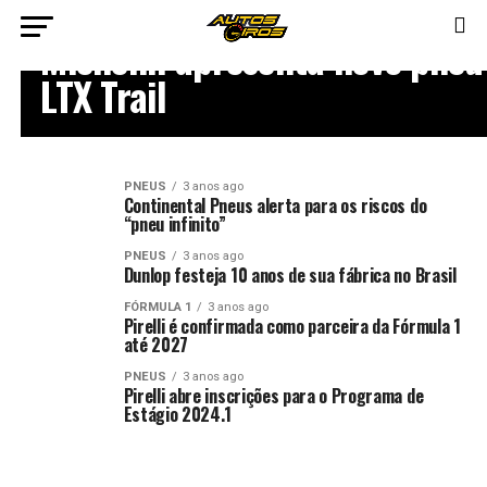
PNEUS
Michelin apresenta novo pneu
LTX Trail
PNEUS
3 anos ago
Continental Pneus alerta para os riscos do
“pneu infinito”
PNEUS
3 anos ago
Dunlop festeja 10 anos de sua fábrica no Brasil
FÓRMULA 1
3 anos ago
Pirelli é confirmada como parceira da Fórmula 1
até 2027
PNEUS
3 anos ago
Pirelli abre inscrições para o Programa de
Estágio 2024.1