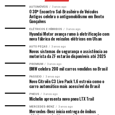
AUTOMÓVEIS
3 anos ago
O 30º Encontro Sul-Brasileiro de Veículos
Antigos celebra o antigomobilismo em Bento
Gonçalves
ELÉTRICOS E HÍBRIDOS
3 anos ago
Hyundai Motor avança rumo à eletrificação com
nova fábrica de veículos elétricos em Ulsan
AUTO PEÇAS
3 anos ago
Novos sistemas de segurança e assistência ao
motorista da ZF estarão disponíveis até 2025
PREMIUM
3 anos ago
BMW celebra 200 mil carros vendidos no Brasil
PASSEIO
3 anos ago
Novo Citroën C3 Live Pack 1.6 estreia como o
carro automático mais acessível do Brasil
PNEUS
3 anos ago
Michelin apresenta novo pneu LTX Trail
MERCEDES-BENZ
3 anos ago
Mercedes-Benz inicia entrega de ônibus