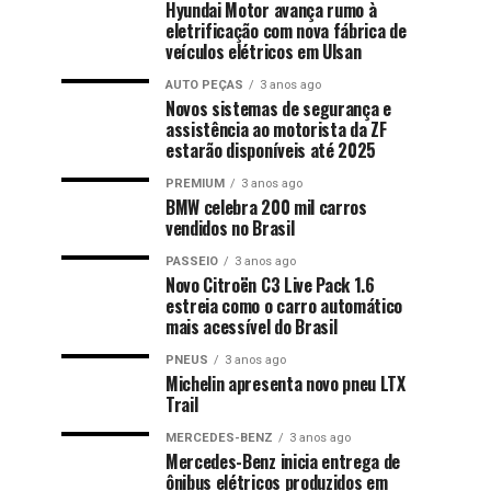
Hyundai Motor avança rumo à
eletrificação com nova fábrica de
veículos elétricos em Ulsan
AUTO PEÇAS
3 anos ago
Novos sistemas de segurança e
assistência ao motorista da ZF
estarão disponíveis até 2025
PREMIUM
3 anos ago
BMW celebra 200 mil carros
vendidos no Brasil
PASSEIO
3 anos ago
Novo Citroën C3 Live Pack 1.6
estreia como o carro automático
mais acessível do Brasil
PNEUS
3 anos ago
Michelin apresenta novo pneu LTX
Trail
MERCEDES-BENZ
3 anos ago
Mercedes-Benz inicia entrega de
ônibus elétricos produzidos em