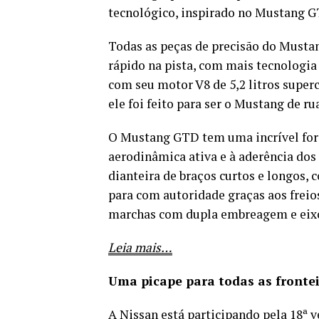
tecnológico, inspirado no Mustang 
Todas as peças de precisão do Musta
rápido na pista, com mais tecnologia 
com seu motor V8 de 5,2 litros super
ele foi feito para ser o Mustang de r
O Mustang GTD tem uma incrível forç
aerodinâmica ativa e à aderência d
dianteira de braços curtos e longos, 
para com autoridade graças aos freio
marchas com dupla embreagem e eixo 
Leia mais…
Uma picape para todas as fronte
A Nissan está participando pela 18ª v