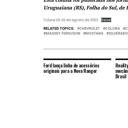
Uruguaiana (RS), Folha do Sul, de 
Coluna-03-26-de-agosto-de-2023
Baixar
RELATED TOPICS:
CHEVROLET
COLUNA
C
MASSEY FERGUSON
MUSTANG
SILVERADO
Ford lança linha de acessórios
Realit
originais para a Nova Ranger
mecâni
Brasil