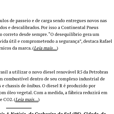
ulos de passeio e de carga sendo entregues novos nas
os e descalibrados. Por isso a Continental Pneus
o correto desde sempre. “O desequilíbrio gera um
 vida útil e comprometendo a segurança”, destaca Rafael
cnicos da marca. (
Leia mais…
)
sil a utilizar o novo diesel renovável R5 da Petrobras
 combustível dentro de seu complexo industrial de
e chassis de ônibus. O diesel R é produzido por
om óleo vegetal. Com a medida, a fábrica reduzirá em
e CO2. (
Leia mais…
)
ais
A Notícia, de Cachoeira do Sul (RS)
, Cidade, de