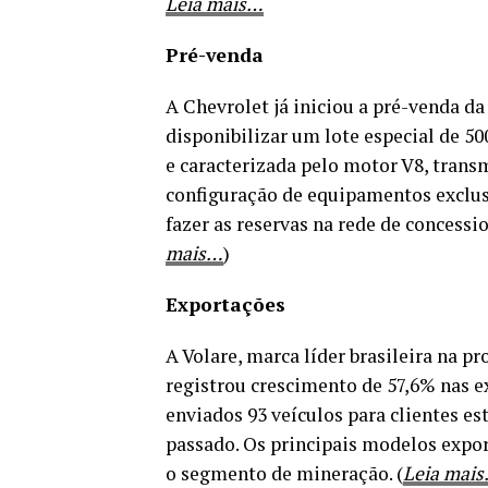
Leia
m
ais…
Pré-venda
A Chevrolet já iniciou a pré-venda d
disponibilizar um lote especial de 5
e caracterizada pelo motor V8, tran
configuração de equipamentos exclus
fazer as reservas na rede de concessi
mais…
)
Exportações
A Volare, marca líder brasileira na 
registrou crescimento de 57,6% nas 
enviados 93 veículos para clientes e
passado. Os principais modelos export
o segmento de mineração. (
Leia mai