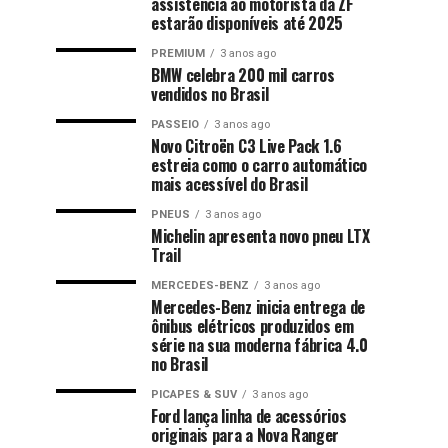
assistência ao motorista da ZF
estarão disponíveis até 2025
PREMIUM
3 anos ago
BMW celebra 200 mil carros
vendidos no Brasil
PASSEIO
3 anos ago
Novo Citroën C3 Live Pack 1.6
estreia como o carro automático
mais acessível do Brasil
PNEUS
3 anos ago
Michelin apresenta novo pneu LTX
Trail
MERCEDES-BENZ
3 anos ago
Mercedes-Benz inicia entrega de
ônibus elétricos produzidos em
série na sua moderna fábrica 4.0
no Brasil
PICAPES & SUV
3 anos ago
Ford lança linha de acessórios
originais para a Nova Ranger