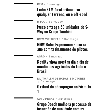
KTM
3 anos ago
Linha KTM é referência em
qualquer terreno, on e off-road
IVECO
3 anos ago
Iveco entrega 50 unidades do S-
Way ao Grupo Tombini
BMW MOTORRAD
3 anos ago
BMW Rider Experience encerra
ano com treinamento de pilotos
AGRO
3 anos ago
Reality show mostra dia a dia de
mecânicos agrícolas de todo o
Brasil
MUITO ALÉM DE RODAS E MOTORES
3 anos ago
O ritual do champagne na Fórmula
1
AUTO PEÇAS
3 anos ago
Grupo Bosch melhora processo de
inspeção de qualidade com as