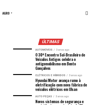
AGRO
ÚLTIMAS
AUTOMÓVEIS
3 anos ago
O 30º Encontro Sul-Brasileiro de
Veículos Antigos celebra o
antigomobilismo em Bento
Gonçalves
ELÉTRICOS E HÍBRIDOS
3 anos ago
Hyundai Motor avança rumo à
eletrificação com nova fábrica de
veículos elétricos em Ulsan
AUTO PEÇAS
3 anos ago
Novos sistemas de segurança e