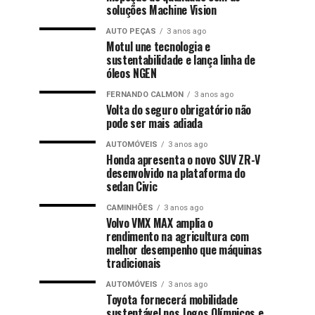
soluções Machine Vision
AUTO PEÇAS
3 anos ago
Motul une tecnologia e
sustentabilidade e lança linha de
óleos NGEN
FERNANDO CALMON
3 anos ago
Volta do seguro obrigatório não
pode ser mais adiada
AUTOMÓVEIS
3 anos ago
Honda apresenta o novo SUV ZR-V
desenvolvido na plataforma do
sedan Civic
CAMINHÕES
3 anos ago
Volvo VMX MAX amplia o
rendimento na agricultura com
melhor desempenho que máquinas
tradicionais
AUTOMÓVEIS
3 anos ago
Toyota fornecerá mobilidade
sustentável nos Jogos Olímpicos e