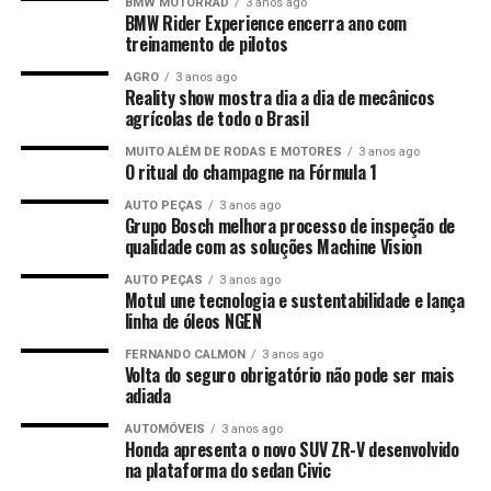
BMW MOTORRAD
3 anos ago
BMW Rider Experience encerra ano com
treinamento de pilotos
AGRO
3 anos ago
Reality show mostra dia a dia de mecânicos
agrícolas de todo o Brasil
MUITO ALÉM DE RODAS E MOTORES
3 anos ago
O ritual do champagne na Fórmula 1
AUTO PEÇAS
3 anos ago
Grupo Bosch melhora processo de inspeção de
qualidade com as soluções Machine Vision
AUTO PEÇAS
3 anos ago
Motul une tecnologia e sustentabilidade e lança
linha de óleos NGEN
FERNANDO CALMON
3 anos ago
Volta do seguro obrigatório não pode ser mais
adiada
AUTOMÓVEIS
3 anos ago
Honda apresenta o novo SUV ZR-V desenvolvido
na plataforma do sedan Civic