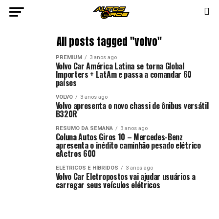
All posts tagged "volvo"
PREMIUM
3 anos ago
Volvo Car América Latina se torna Global
Importers + LatAm e passa a comandar 60
países
VOLVO
3 anos ago
Volvo apresenta o novo chassi de ônibus versátil
B320R
RESUMO DA SEMANA
3 anos ago
Coluna Autos Giros 10 – Mercedes-Benz
apresenta o inédito caminhão pesado elétrico
eActros 600
ELÉTRICOS E HÍBRIDOS
3 anos ago
Volvo Car Eletropostos vai ajudar usuários a
carregar seus veículos elétricos