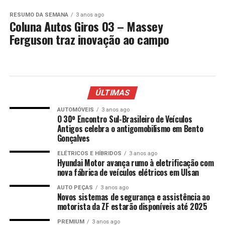
RESUMO DA SEMANA
3 anos ago
Coluna Autos Giros 03 – Massey
Ferguson traz inovação ao campo
ÚLTIMAS
AUTOMÓVEIS
3 anos ago
O 30º Encontro Sul-Brasileiro de Veículos
Antigos celebra o antigomobilismo em Bento
Gonçalves
ELÉTRICOS E HÍBRIDOS
3 anos ago
Hyundai Motor avança rumo à eletrificação com
nova fábrica de veículos elétricos em Ulsan
AUTO PEÇAS
3 anos ago
Novos sistemas de segurança e assistência ao
motorista da ZF estarão disponíveis até 2025
PREMIUM
3 anos ago