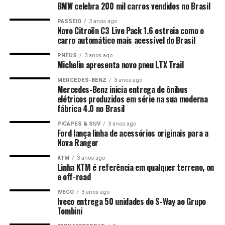
BMW celebra 200 mil carros vendidos no Brasil
PASSEIO
3 anos ago
Novo Citroën C3 Live Pack 1.6 estreia como o
carro automático mais acessível do Brasil
PNEUS
3 anos ago
Michelin apresenta novo pneu LTX Trail
MERCEDES-BENZ
3 anos ago
Mercedes-Benz inicia entrega de ônibus
elétricos produzidos em série na sua moderna
fábrica 4.0 no Brasil
PICAPES & SUV
3 anos ago
Ford lança linha de acessórios originais para a
Nova Ranger
KTM
3 anos ago
Linha KTM é referência em qualquer terreno, on
e off-road
IVECO
3 anos ago
Iveco entrega 50 unidades do S-Way ao Grupo
Tombini