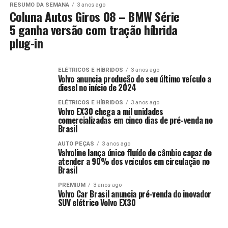
RESUMO DA SEMANA
3 anos ago
Coluna Autos Giros 08 – BMW Série
5 ganha versão com tração híbrida
plug-in
ELÉTRICOS E HÍBRIDOS
3 anos ago
Volvo anuncia produção do seu último veículo a
diesel no início de 2024
ELÉTRICOS E HÍBRIDOS
3 anos ago
Volvo EX30 chega a mil unidades
comercializadas em cinco dias de pré-venda no
Brasil
AUTO PEÇAS
3 anos ago
Valvoline lança único fluído de câmbio capaz de
atender a 90% dos veículos em circulação no
Brasil
PREMIUM
3 anos ago
Volvo Car Brasil anuncia pré-venda do inovador
SUV elétrico Volvo EX30