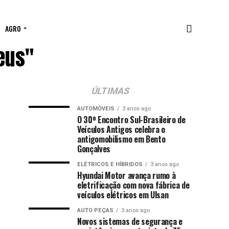
AGRO
neus"
ÚLTIMAS
AUTOMÓVEIS
3 anos ago
O 30º Encontro Sul-Brasileiro de
Veículos Antigos celebra o
antigomobilismo em Bento
Gonçalves
ELÉTRICOS E HÍBRIDOS
3 anos ago
Hyundai Motor avança rumo à
eletrificação com nova fábrica de
veículos elétricos em Ulsan
AUTO PEÇAS
3 anos ago
Novos sistemas de segurança e