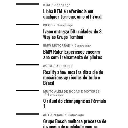
KTM
3 anos ago
Linha KTM é referência em
qualquer terreno, on e off-road
IVECO
3 anos ago
Iveco entrega 50 unidades do S-
Way ao Grupo Tombini
BMW MOTORRAD
3 anos ago
BMW Rider Experience encerra
ano com treinamento de pilotos
AGRO
3 anos ago
Reality show mostra dia a dia de
mecânicos agrícolas de todo o
Brasil
MUITO ALÉM DE RODAS E MOTORES
3 anos ago
O ritual do champagne na Fórmula
1
AUTO PEÇAS
3 anos ago
Grupo Bosch melhora processo de
inspeção de qualidade com as