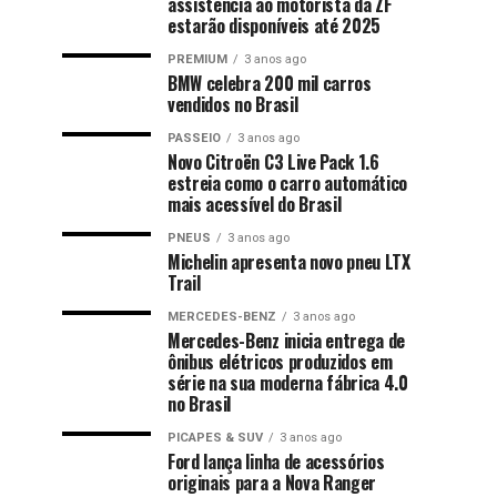
assistência ao motorista da ZF
estarão disponíveis até 2025
PREMIUM
3 anos ago
BMW celebra 200 mil carros
vendidos no Brasil
PASSEIO
3 anos ago
Novo Citroën C3 Live Pack 1.6
estreia como o carro automático
mais acessível do Brasil
PNEUS
3 anos ago
Michelin apresenta novo pneu LTX
Trail
MERCEDES-BENZ
3 anos ago
Mercedes-Benz inicia entrega de
ônibus elétricos produzidos em
série na sua moderna fábrica 4.0
no Brasil
PICAPES & SUV
3 anos ago
Ford lança linha de acessórios
originais para a Nova Ranger