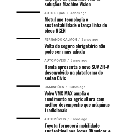
soluções Machine Vision
AUTO PEÇAS
3 anos ago
Motul une tecnologia e
sustentabilidade e lança linha de
óleos NGEN
FERNANDO CALMON
3 anos ago
Volta do seguro obrigatório não
pode ser mais adiada
AUTOMÓVEIS
3 anos ago
Honda apresenta o novo SUV ZR-V
desenvolvido na plataforma do
sedan Civic
CAMINHÕES
3 anos ago
Volvo VMX MAX amplia o
rendimento na agricultura com
melhor desempenho que máquinas
tradicionais
AUTOMÓVEIS
3 anos ago
Toyota fornecerá mobilidade
sustentável nos Jogos Olímpicos e