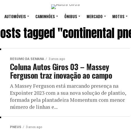
AUTOMÓVEIS
CAMINHÕES
ÔNIBUS
MERCADO
MOTOS
posts tagged "continental p
RESUMO DA SEMANA
3 anos ago
Coluna Autos Giros 03 – Massey
Ferguson traz inovação ao campo
A Massey Ferguson está marcando presença na
Expointer 2023 com a sua nova solução de plantio,
formada pela plantadeira Momentum com menor
número de linhas e...
PNEUS
3 anos ago