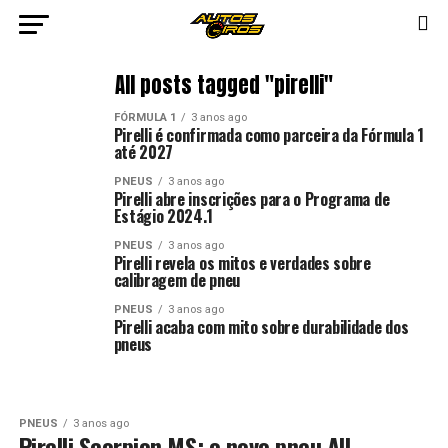
All posts tagged "pirelli"
FÓRMULA 1
3 anos ago
Pirelli é confirmada como parceira da Fórmula 1
até 2027
PNEUS
3 anos ago
Pirelli abre inscrições para o Programa de
Estágio 2024.1
PNEUS
3 anos ago
Pirelli revela os mitos e verdades sobre
calibragem de pneu
PNEUS
3 anos ago
Pirelli acaba com mito sobre durabilidade dos
pneus
PNEUS
3 anos ago
Pirelli Scorpion MS: o novo pneu All