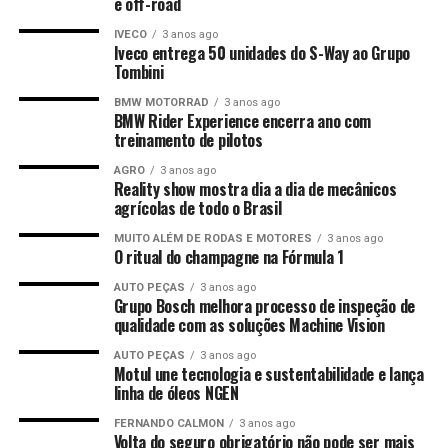
e off-road
IVECO
3 anos ago
Iveco entrega 50 unidades do S-Way ao Grupo
Tombini
BMW MOTORRAD
3 anos ago
BMW Rider Experience encerra ano com
treinamento de pilotos
AGRO
3 anos ago
Reality show mostra dia a dia de mecânicos
agrícolas de todo o Brasil
MUITO ALÉM DE RODAS E MOTORES
3 anos ago
O ritual do champagne na Fórmula 1
AUTO PEÇAS
3 anos ago
Grupo Bosch melhora processo de inspeção de
qualidade com as soluções Machine Vision
AUTO PEÇAS
3 anos ago
Motul une tecnologia e sustentabilidade e lança
linha de óleos NGEN
FERNANDO CALMON
3 anos ago
Volta do seguro obrigatório não pode ser mais