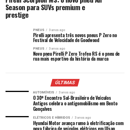
Season para SUVs premium e
prestige
PNEUS
3 anos ago
Pirelli apresenta três novos pneus P Zero no
Festival de Velocidade de Goodwood
PNEUS
3 anos ago
Novo pneu Pirelli P Zero Trofeo RS é o pneu de
rua mais esportivo da história da marca
ÚLTIMAS
AUTOMÓVEIS
3 anos ago
O 30º Encontro Sul-Brasileiro de Veículos
Antigos celebra o antigomobilismo em Bento
Gonçalves
ELÉTRICOS E HÍBRIDOS
3 anos ago
Hyundai Motor avança rumo à eletrificação com
nova fábrica de veículos elétricos em Ulsan