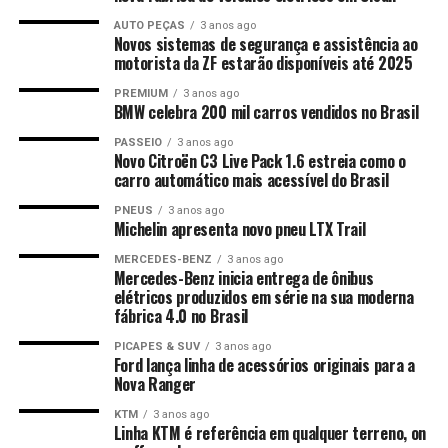
AUTO PEÇAS
3 anos ago
Novos sistemas de segurança e assistência ao
motorista da ZF estarão disponíveis até 2025
PREMIUM
3 anos ago
BMW celebra 200 mil carros vendidos no Brasil
PASSEIO
3 anos ago
Novo Citroën C3 Live Pack 1.6 estreia como o
carro automático mais acessível do Brasil
PNEUS
3 anos ago
Michelin apresenta novo pneu LTX Trail
MERCEDES-BENZ
3 anos ago
Mercedes-Benz inicia entrega de ônibus
elétricos produzidos em série na sua moderna
fábrica 4.0 no Brasil
PICAPES & SUV
3 anos ago
Ford lança linha de acessórios originais para a
Nova Ranger
KTM
3 anos ago
Linha KTM é referência em qualquer terreno, on