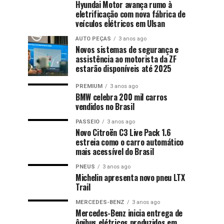
Hyundai Motor avança rumo à
eletrificação com nova fábrica de
veículos elétricos em Ulsan
AUTO PEÇAS
3 anos ago
Novos sistemas de segurança e
assistência ao motorista da ZF
estarão disponíveis até 2025
PREMIUM
3 anos ago
BMW celebra 200 mil carros
vendidos no Brasil
PASSEIO
3 anos ago
Novo Citroën C3 Live Pack 1.6
estreia como o carro automático
mais acessível do Brasil
PNEUS
3 anos ago
Michelin apresenta novo pneu LTX
Trail
MERCEDES-BENZ
3 anos ago
Mercedes-Benz inicia entrega de
ônibus elétricos produzidos em