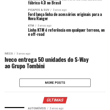
fábrica 4.0 no Brasil
PICAPES & SUV
3 anos ago
Ford lança linha de acessórios originais para a
Nova Ranger
KTM
3 anos ago
Linha KTM é referência em qualquer terreno, on
e off-road
IVECO
3 anos ago
Iveco entrega 50 unidades do S-Way
ao Grupo Tombini
MORE POSTS
ÚLTIMAS
AUTOMÓVEIS
3 anos ago