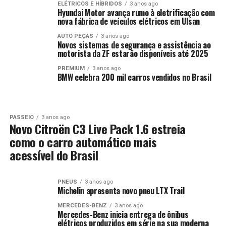
ELÉTRICOS E HÍBRIDOS
3 anos ago
Hyundai Motor avança rumo à eletrificação com
nova fábrica de veículos elétricos em Ulsan
AUTO PEÇAS
3 anos ago
Novos sistemas de segurança e assistência ao
motorista da ZF estarão disponíveis até 2025
PREMIUM
3 anos ago
BMW celebra 200 mil carros vendidos no Brasil
PASSEIO
3 anos ago
Novo Citroën C3 Live Pack 1.6 estreia
como o carro automático mais
acessível do Brasil
PNEUS
3 anos ago
Michelin apresenta novo pneu LTX Trail
MERCEDES-BENZ
3 anos ago
Mercedes-Benz inicia entrega de ônibus
elétricos produzidos em série na sua moderna