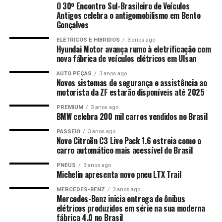
O 30º Encontro Sul-Brasileiro de Veículos
Antigos celebra o antigomobilismo em Bento
Gonçalves
ELÉTRICOS E HÍBRIDOS
3 anos ago
Hyundai Motor avança rumo à eletrificação com
nova fábrica de veículos elétricos em Ulsan
AUTO PEÇAS
3 anos ago
Novos sistemas de segurança e assistência ao
motorista da ZF estarão disponíveis até 2025
PREMIUM
3 anos ago
BMW celebra 200 mil carros vendidos no Brasil
PASSEIO
3 anos ago
Novo Citroën C3 Live Pack 1.6 estreia como o
carro automático mais acessível do Brasil
PNEUS
3 anos ago
Michelin apresenta novo pneu LTX Trail
MERCEDES-BENZ
3 anos ago
Mercedes-Benz inicia entrega de ônibus
elétricos produzidos em série na sua moderna
fábrica 4.0 no Brasil