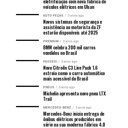
eletrificação com nova fábrica de
veículos elétricos em Ulsan
AUTO PEÇAS
3 anos ago
Novos sistemas de segurança e
assistência ao motorista da ZF
estarão disponíveis até 2025
PREMIUM
3 anos ago
BMW celebra 200 mil carros
vendidos no Brasil
PASSEIO
3 anos ago
Novo Citroën C3 Live Pack 1.6
estreia como o carro automático
mais acessível do Brasil
PNEUS
3 anos ago
Michelin apresenta novo pneu LTX
Trail
MERCEDES-BENZ
3 anos ago
Mercedes-Benz inicia entrega de
ônibus elétricos produzidos em
série na sua moderna fábrica 4.0