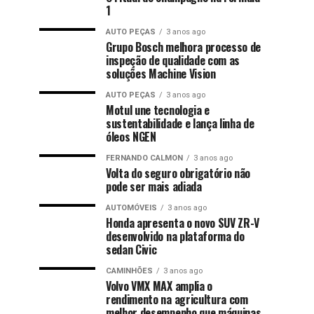
1
AUTO PEÇAS
3 anos ago
Grupo Bosch melhora processo de
inspeção de qualidade com as
soluções Machine Vision
AUTO PEÇAS
3 anos ago
Motul une tecnologia e
sustentabilidade e lança linha de
óleos NGEN
FERNANDO CALMON
3 anos ago
Volta do seguro obrigatório não
pode ser mais adiada
AUTOMÓVEIS
3 anos ago
Honda apresenta o novo SUV ZR-V
desenvolvido na plataforma do
sedan Civic
CAMINHÕES
3 anos ago
Volvo VMX MAX amplia o
rendimento na agricultura com
melhor desempenho que máquinas