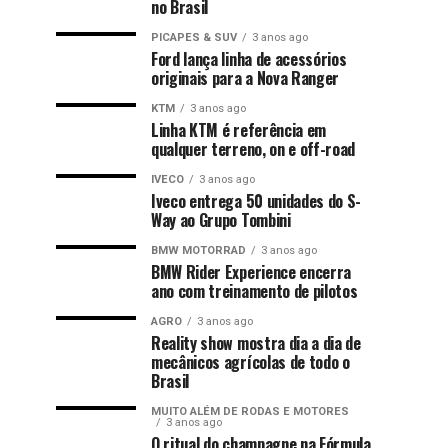
no Brasil
PICAPES & SUV
3 anos ago
Ford lança linha de acessórios
originais para a Nova Ranger
KTM
3 anos ago
Linha KTM é referência em
qualquer terreno, on e off-road
IVECO
3 anos ago
Iveco entrega 50 unidades do S-
Way ao Grupo Tombini
BMW MOTORRAD
3 anos ago
BMW Rider Experience encerra
ano com treinamento de pilotos
AGRO
3 anos ago
Reality show mostra dia a dia de
mecânicos agrícolas de todo o
Brasil
MUITO ALÉM DE RODAS E MOTORES
3 anos ago
O ritual do champagne na Fórmula