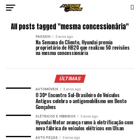
All posts tagged "mesma concessionária"
PASSEIO
3 anos ago
Na Semana do Cliente, Hyundai premia
proprietário de HB20 que realizou 50 revisões
na mesma concessionária
ÚLTIMAS
AUTOMÓVEIS
3 anos ago
O 30º Encontro Sul-Brasileiro de Veículos
Antigos celebra o antigomobilismo em Bento
Gonçalves
ELÉTRICOS E HÍBRIDOS
3 anos ago
Hyundai Motor avança rumo à eletrificação com
nova fábrica de veículos elétricos em Ulsan
AUTO PEÇAS
3 anos ago