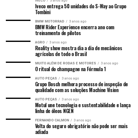
IVECO
3 anos ago
Iveco entrega 50 unidades do S-Way ao Grupo
Tombini
BMW MOTORRAD
3 anos ago
BMW Rider Experience encerra ano com
treinamento de pilotos
AGRO
3 anos ago
Reality show mostra dia a dia de mecânicos
agrícolas de todo o Brasil
MUITO ALÉM DE RODAS E MOTORES
3 anos ago
O ritual do champagne na Fórmula 1
AUTO PEÇAS
3 anos ago
Grupo Bosch melhora processo de inspeção de
qualidade com as soluções Machine Vision
AUTO PEÇAS
3 anos ago
Motul une tecnologia e sustentabilidade e lança
linha de óleos NGEN
FERNANDO CALMON
3 anos ago
Volta do seguro obrigatório não pode ser mais
adiada