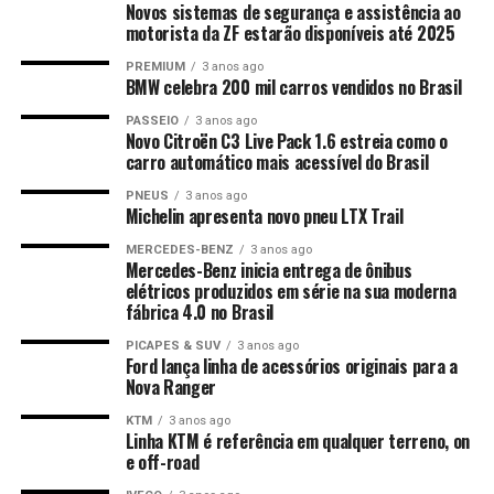
Novos sistemas de segurança e assistência ao
motorista da ZF estarão disponíveis até 2025
PREMIUM
3 anos ago
BMW celebra 200 mil carros vendidos no Brasil
PASSEIO
3 anos ago
Novo Citroën C3 Live Pack 1.6 estreia como o
carro automático mais acessível do Brasil
PNEUS
3 anos ago
Michelin apresenta novo pneu LTX Trail
MERCEDES-BENZ
3 anos ago
Mercedes-Benz inicia entrega de ônibus
elétricos produzidos em série na sua moderna
fábrica 4.0 no Brasil
PICAPES & SUV
3 anos ago
Ford lança linha de acessórios originais para a
Nova Ranger
KTM
3 anos ago
Linha KTM é referência em qualquer terreno, on
e off-road