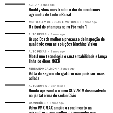
AGRO
3 anos ago
Reality show mostra dia a dia de mecânicos
agrícolas de todo o Brasil
MUITO ALÉM DE RODAS E MOTORES
3 anos ago
O ritual do champagne na Fórmula 1
AUTO PEÇAS
3 anos ago
Grupo Bosch melhora processo de inspeção de
qualidade com as soluções Machine Vision
AUTO PEÇAS
3 anos ago
Motul une tecnologia e sustentabilidade e lança
linha de óleos NGEN
FERNANDO CALMON
3 anos ago
Volta do seguro obrigatório não pode ser mais
adiada
AUTOMÓVEIS
3 anos ago
Honda apresenta o novo SUV ZR-V desenvolvido
na plataforma do sedan Civic
CAMINHÕES
3 anos ago
Volvo VMX MAX amplia o rendimento na
agricultura com melhor desempenho que