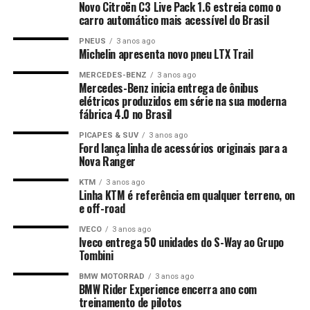
Novo Citroën C3 Live Pack 1.6 estreia como o
carro automático mais acessível do Brasil
PNEUS
3 anos ago
Michelin apresenta novo pneu LTX Trail
MERCEDES-BENZ
3 anos ago
Mercedes-Benz inicia entrega de ônibus
elétricos produzidos em série na sua moderna
fábrica 4.0 no Brasil
PICAPES & SUV
3 anos ago
Ford lança linha de acessórios originais para a
Nova Ranger
KTM
3 anos ago
Linha KTM é referência em qualquer terreno, on
e off-road
IVECO
3 anos ago
Iveco entrega 50 unidades do S-Way ao Grupo
Tombini
BMW MOTORRAD
3 anos ago
BMW Rider Experience encerra ano com
treinamento de pilotos