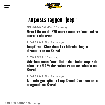
All posts tagged "jeep"
FERNANDO CALMON
3 anos ago
Nova fábrica da BYD acirra concorrência entre
marcas chinesas
PICAPES & SUV
3 anos ago
Jeep Grand Cherokee 4xe híbrido plug-in
desembarca no Brasil
AUTO PEÇAS
3 anos ago
Valvoline lança único fluído de câmbio capaz de
atender a 90% dos veículos em circulação no
Brasil
PICAPES & SUV
3 anos ago
A quinta geração do Jeep Grand Cherokee está
chegando ao Brasil
PICAPES & SUV
3 anos ago