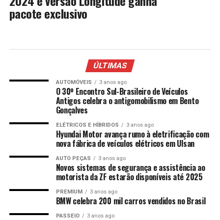
2024 e versão Longitude ganha
pacote exclusivo
ÚLTIMAS
AUTOMÓVEIS
3 anos ago
O 30º Encontro Sul-Brasileiro de Veículos
Antigos celebra o antigomobilismo em Bento
Gonçalves
ELÉTRICOS E HÍBRIDOS
3 anos ago
Hyundai Motor avança rumo à eletrificação com
nova fábrica de veículos elétricos em Ulsan
AUTO PEÇAS
3 anos ago
Novos sistemas de segurança e assistência ao
motorista da ZF estarão disponíveis até 2025
PREMIUM
3 anos ago
BMW celebra 200 mil carros vendidos no Brasil
PASSEIO
3 anos ago