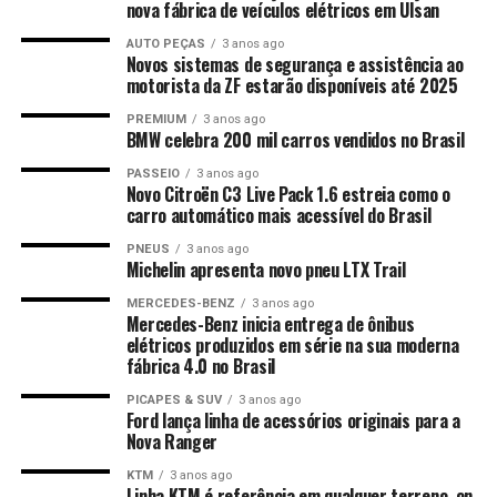
nova fábrica de veículos elétricos em Ulsan
AUTO PEÇAS
3 anos ago
Novos sistemas de segurança e assistência ao
motorista da ZF estarão disponíveis até 2025
PREMIUM
3 anos ago
BMW celebra 200 mil carros vendidos no Brasil
PASSEIO
3 anos ago
Novo Citroën C3 Live Pack 1.6 estreia como o
carro automático mais acessível do Brasil
PNEUS
3 anos ago
Michelin apresenta novo pneu LTX Trail
MERCEDES-BENZ
3 anos ago
Mercedes-Benz inicia entrega de ônibus
elétricos produzidos em série na sua moderna
fábrica 4.0 no Brasil
PICAPES & SUV
3 anos ago
Ford lança linha de acessórios originais para a
Nova Ranger
KTM
3 anos ago
Linha KTM é referência em qualquer terreno, on