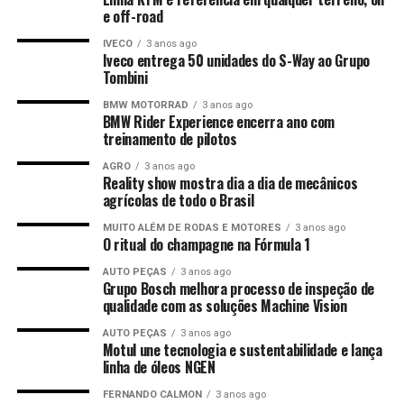
e off-road
IVECO
3 anos ago
Iveco entrega 50 unidades do S-Way ao Grupo
Tombini
BMW MOTORRAD
3 anos ago
BMW Rider Experience encerra ano com
treinamento de pilotos
AGRO
3 anos ago
Reality show mostra dia a dia de mecânicos
agrícolas de todo o Brasil
MUITO ALÉM DE RODAS E MOTORES
3 anos ago
O ritual do champagne na Fórmula 1
AUTO PEÇAS
3 anos ago
Grupo Bosch melhora processo de inspeção de
qualidade com as soluções Machine Vision
AUTO PEÇAS
3 anos ago
Motul une tecnologia e sustentabilidade e lança
linha de óleos NGEN
FERNANDO CALMON
3 anos ago