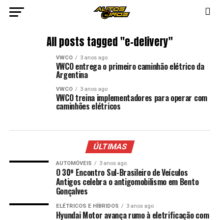
All posts tagged "e-delivery"
VWCO
3 anos ago
VWCO entrega o primeiro caminhão elétrico da
Argentina
VWCO
3 anos ago
VWCO treina implementadores para operar com
caminhões elétricos
ÚLTIMAS
AUTOMÓVEIS
3 anos ago
O 30º Encontro Sul-Brasileiro de Veículos
Antigos celebra o antigomobilismo em Bento
Gonçalves
ELÉTRICOS E HÍBRIDOS
3 anos ago
Hyundai Motor avança rumo à eletrificação com