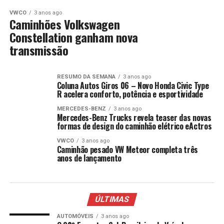
VWCO
3 anos ago
Caminhões Volkswagen
Constellation ganham nova
transmissão
RESUMO DA SEMANA
3 anos ago
Coluna Autos Giros 06 – Novo Honda Civic Type
R acelera conforto, potência e esportividade
MERCEDES-BENZ
3 anos ago
Mercedes-Benz Trucks revela teaser das novas
formas de design do caminhão elétrico eActros
VWCO
3 anos ago
Caminhão pesado VW Meteor completa três
anos de lançamento
ÚLTIMAS
AUTOMÓVEIS
3 anos ago