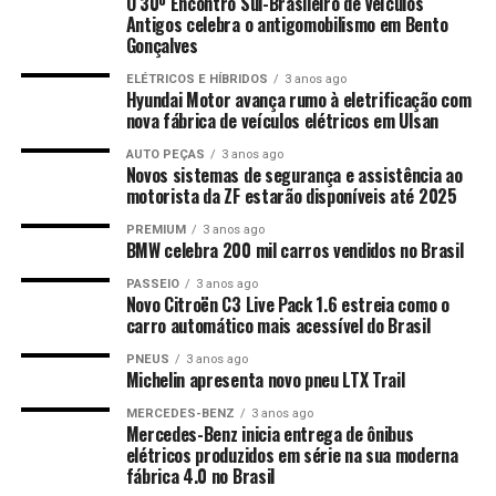
O 30º Encontro Sul-Brasileiro de Veículos
Antigos celebra o antigomobilismo em Bento
Gonçalves
ELÉTRICOS E HÍBRIDOS
3 anos ago
Hyundai Motor avança rumo à eletrificação com
nova fábrica de veículos elétricos em Ulsan
AUTO PEÇAS
3 anos ago
Novos sistemas de segurança e assistência ao
motorista da ZF estarão disponíveis até 2025
PREMIUM
3 anos ago
BMW celebra 200 mil carros vendidos no Brasil
PASSEIO
3 anos ago
Novo Citroën C3 Live Pack 1.6 estreia como o
carro automático mais acessível do Brasil
PNEUS
3 anos ago
Michelin apresenta novo pneu LTX Trail
MERCEDES-BENZ
3 anos ago
Mercedes-Benz inicia entrega de ônibus
elétricos produzidos em série na sua moderna
fábrica 4.0 no Brasil