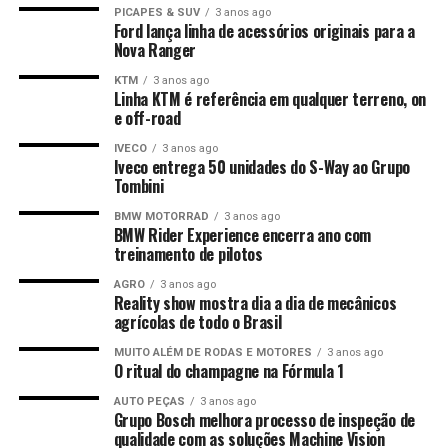
PICAPES & SUV
3 anos ago
Ford lança linha de acessórios originais para a
Nova Ranger
KTM
3 anos ago
Linha KTM é referência em qualquer terreno, on
e off-road
IVECO
3 anos ago
Iveco entrega 50 unidades do S-Way ao Grupo
Tombini
BMW MOTORRAD
3 anos ago
BMW Rider Experience encerra ano com
treinamento de pilotos
AGRO
3 anos ago
Reality show mostra dia a dia de mecânicos
agrícolas de todo o Brasil
MUITO ALÉM DE RODAS E MOTORES
3 anos ago
O ritual do champagne na Fórmula 1
AUTO PEÇAS
3 anos ago
Grupo Bosch melhora processo de inspeção de
qualidade com as soluções Machine Vision