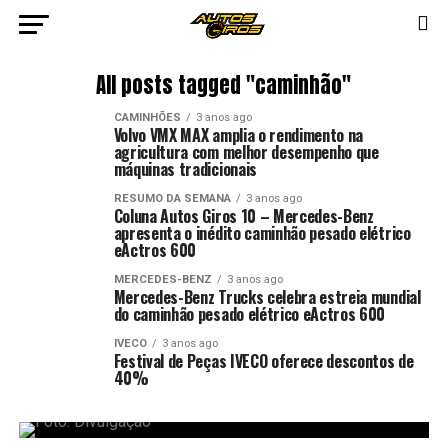
All posts tagged "caminhão"
CAMINHÕES
3 anos ago
Volvo VMX MAX amplia o rendimento na
agricultura com melhor desempenho que
máquinas tradicionais
RESUMO DA SEMANA
3 anos ago
Coluna Autos Giros 10 – Mercedes-Benz
apresenta o inédito caminhão pesado elétrico
eActros 600
MERCEDES-BENZ
3 anos ago
Mercedes-Benz Trucks celebra estreia mundial
do caminhão pesado elétrico eActros 600
IVECO
3 anos ago
Festival de Peças IVECO oferece descontos de
40%