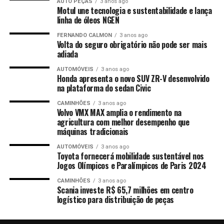
AUTO PEÇAS
3 anos ago
Motul une tecnologia e sustentabilidade e lança
linha de óleos NGEN
FERNANDO CALMON
3 anos ago
Volta do seguro obrigatório não pode ser mais
adiada
AUTOMÓVEIS
3 anos ago
Honda apresenta o novo SUV ZR-V desenvolvido
na plataforma do sedan Civic
CAMINHÕES
3 anos ago
Volvo VMX MAX amplia o rendimento na
agricultura com melhor desempenho que
máquinas tradicionais
AUTOMÓVEIS
3 anos ago
Toyota fornecerá mobilidade sustentável nos
Jogos Olímpicos e Paralímpicos de Paris 2024
CAMINHÕES
3 anos ago
Scania investe R$ 65,7 milhões em centro
logístico para distribuição de peças