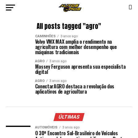
All posts tagged "agro"
CAMINHÕES
3 anos ago
Volvo VMX MAX amplia o rendimento na
agricultura com melhor desempenho que
máquinas tradicionais
AGRO
3 anos ago
Massey Ferguson apresenta sua especialista
digital
AGRO
3 anos ago
ConectarAGRO destaca a revolução dos
aplicativos de agricultura
ÚLTIMAS
AUTOMÓVEIS
3 anos ago
O 30º Encontro Sul-Brasileiro de Veículos