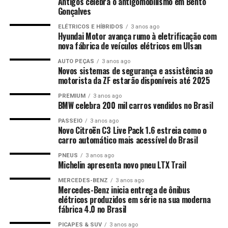
Antigos celebra o antigomobilismo em Bento
Gonçalves
ELÉTRICOS E HÍBRIDOS
3 anos ago
Hyundai Motor avança rumo à eletrificação com
nova fábrica de veículos elétricos em Ulsan
AUTO PEÇAS
3 anos ago
Novos sistemas de segurança e assistência ao
motorista da ZF estarão disponíveis até 2025
PREMIUM
3 anos ago
BMW celebra 200 mil carros vendidos no Brasil
PASSEIO
3 anos ago
Novo Citroën C3 Live Pack 1.6 estreia como o
carro automático mais acessível do Brasil
PNEUS
3 anos ago
Michelin apresenta novo pneu LTX Trail
MERCEDES-BENZ
3 anos ago
Mercedes-Benz inicia entrega de ônibus
elétricos produzidos em série na sua moderna
fábrica 4.0 no Brasil
PICAPES & SUV
3 anos ago