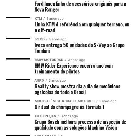
Ford lança linha de acessórios originais para a
Nova Ranger
KTM
3 anos ago
Linha KTM é referência em qualquer terreno, on
e off-road
IVECO
3 anos ago
Iveco entrega 50 unidades do S-Way ao Grupo
Tombini
BMW MOTORRAD
3 anos ago
BMW Rider Experience encerra ano com
treinamento de pilotos
AGRO
3 anos ago
Reality show mostra dia a dia de mecânicos
agrícolas de todo o Brasil
MUITO ALÉM DE RODAS E MOTORES
3 anos ago
O ritual do champagne na Fórmula 1
AUTO PEÇAS
3 anos ago
Grupo Bosch melhora processo de inspeção de
qualidade com as soluções Machine Vision