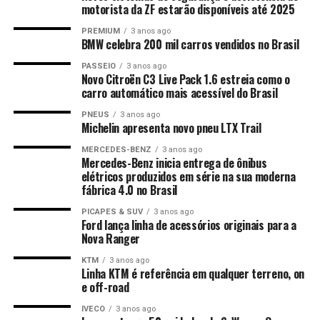
motorista da ZF estarão disponíveis até 2025
PREMIUM
3 anos ago
BMW celebra 200 mil carros vendidos no Brasil
PASSEIO
3 anos ago
Novo Citroën C3 Live Pack 1.6 estreia como o
carro automático mais acessível do Brasil
PNEUS
3 anos ago
Michelin apresenta novo pneu LTX Trail
MERCEDES-BENZ
3 anos ago
Mercedes-Benz inicia entrega de ônibus
elétricos produzidos em série na sua moderna
fábrica 4.0 no Brasil
PICAPES & SUV
3 anos ago
Ford lança linha de acessórios originais para a
Nova Ranger
KTM
3 anos ago
Linha KTM é referência em qualquer terreno, on
e off-road
IVECO
3 anos ago