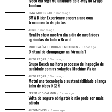
Iveco entrega 50 unidades do S-Way ao Grupo
Tombini
BMW MOTORRAD
3 anos ago
BMW Rider Experience encerra ano com
treinamento de pilotos
AGRO
3 anos ago
Reality show mostra dia a dia de mecânicos
agrícolas de todo o Brasil
MUITO ALÉM DE RODAS E MOTORES
3 anos ago
O ritual do champagne na Fórmula 1
AUTO PEÇAS
3 anos ago
Grupo Bosch melhora processo de inspeção de
qualidade com as soluções Machine Vision
AUTO PEÇAS
3 anos ago
Motul une tecnologia e sustentabilidade e lança
linha de óleos NGEN
FERNANDO CALMON
3 anos ago
Volta do seguro obrigatório não pode ser mais
adiada
AUTOMÓVEIS
3 anos ago