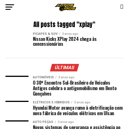
All posts tagged "xplay"
PICAPES & SUV
3 anos ago
Nissan Kicks XPlay 2024 chega às
concessionárias
ÚLTIMAS
AUTOMÓVEIS
3 anos ago
O 30º Encontro Sul-Brasileiro de Veículos
Antigos celebra o antigomobilismo em Bento
Gonçalves
ELÉTRICOS E HÍBRIDOS
3 anos ago
Hyundai Motor avança rumo à eletrificação com
nova fábrica de veículos elétricos em Ulsan
AUTO PEÇAS
3 anos ago
Novos sistemas de segurança e assistência ao