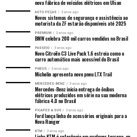
nova fábrica de veículos elétricos em Ulsan
AUTO PEÇAS
3 anos ago
Novos sistemas de segurança e assistência ao
motorista da ZF estarão disponíveis até 2025
PREMIUM
3 anos ago
BMW celebra 200 mil carros vendidos no Brasil
PASSEIO
3 anos ago
Novo Citroën C3 Live Pack 1.6 estreia como o
carro automático mais acessível do Brasil
PNEUS
3 anos ago
Michelin apresenta novo pneu LTX Trail
MERCEDES-BENZ
3 anos ago
Mercedes-Benz inicia entrega de ônibus
elétricos produzidos em série na sua moderna
fábrica 4.0 no Brasil
PICAPES & SUV
3 anos ago
Ford lança linha de acessórios originais para a
Nova Ranger
KTM
3 anos ago
Linha KTM é referência em qualquer terreno, on