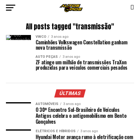
All posts tagged "transmissão"
VWCO
3 anos ago
Caminhões Volkswagen Constellation ganham
nova transmissão
AUTO PEÇAS
3 anos ago
ZF atinge um milhão de transmissões TraXon
produzidas para veículos comerciais pesados
ÚLTIMAS
AUTOMÓVEIS
3 anos ago
O 30º Encontro Sul-Brasileiro de Veículos
Antigos celebra o antigomobilismo em Bento
Gonçalves
ELÉTRICOS E HÍBRIDOS
3 anos ago
Hyundai Motor avança rumo à eletrificação com