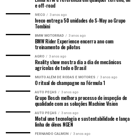
e off-road
IVECO
3 anos ago
Iveco entrega 50 unidades do S-Way ao Grupo
Tombini
BMW MOTORRAD
3 anos ago
BMW Rider Experience encerra ano com
treinamento de pilotos
AGRO
3 anos ago
Reality show mostra dia a dia de mecânicos
agrícolas de todo o Brasil
MUITO ALÉM DE RODAS E MOTORES
3 anos ago
O ritual do champagne na Fórmula 1
AUTO PEÇAS
3 anos ago
Grupo Bosch melhora processo de inspeção de
qualidade com as soluções Machine Vision
AUTO PEÇAS
3 anos ago
Motul une tecnologia e sustentabilidade e lança
linha de óleos NGEN
FERNANDO CALMON
3 anos ago