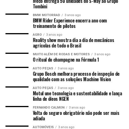
Iveco entrega 50 unidades do S-Way ao Grupo
Tombini
BMW MOTORRAD
3 anos ago
BMW Rider Experience encerra ano com
treinamento de pilotos
AGRO
3 anos ago
Reality show mostra dia a dia de mecânicos
agrícolas de todo o Brasil
MUITO ALÉM DE RODAS E MOTORES
3 anos ago
O ritual do champagne na Fórmula 1
AUTO PEÇAS
3 anos ago
Grupo Bosch melhora processo de inspeção de
qualidade com as soluções Machine Vision
AUTO PEÇAS
3 anos ago
Motul une tecnologia e sustentabilidade e lança
linha de óleos NGEN
FERNANDO CALMON
3 anos ago
Volta do seguro obrigatório não pode ser mais
adiada
AUTOMÓVEIS
3 anos ago