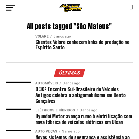
All posts tagged "São Mateus"
VOLARE
3 anos ago
Clientes Volare conhecem linha de produção no
Espírito Santo
ÚLTIMAS
AUTOMÓVEIS
3 anos ago
O 30º Encontro Sul-Brasileiro de Veículos
Antigos celebra o antigomobilismo em Bento
Gonçalves
ELÉTRICOS E HÍBRIDOS
3 anos ago
Hyundai Motor avança rumo à eletrificação com
nova fábrica de veículos elétricos em Ulsan
AUTO PEÇAS
3 anos ago
Novos sistemas de segurança e assistência ao