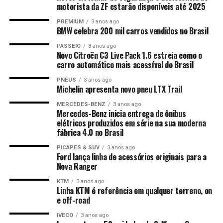
motorista da ZF estarão disponíveis até 2025
PREMIUM
3 anos ago
BMW celebra 200 mil carros vendidos no Brasil
PASSEIO
3 anos ago
Novo Citroën C3 Live Pack 1.6 estreia como o
carro automático mais acessível do Brasil
PNEUS
3 anos ago
Michelin apresenta novo pneu LTX Trail
MERCEDES-BENZ
3 anos ago
Mercedes-Benz inicia entrega de ônibus
elétricos produzidos em série na sua moderna
fábrica 4.0 no Brasil
PICAPES & SUV
3 anos ago
Ford lança linha de acessórios originais para a
Nova Ranger
KTM
3 anos ago
Linha KTM é referência em qualquer terreno, on
e off-road
IVECO
3 anos ago