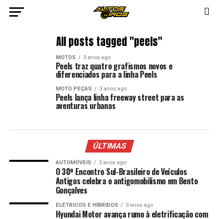
All posts tagged "peels"
MOTOS
3 anos ago
Peels traz quatro grafismos novos e
diferenciados para a linha Peels
MOTO PEÇAS
3 anos ago
Peels lança linha freeway street para as
aventuras urbanas
ÚLTIMAS
AUTOMÓVEIS
3 anos ago
O 30º Encontro Sul-Brasileiro de Veículos
Antigos celebra o antigomobilismo em Bento
Gonçalves
ELÉTRICOS E HÍBRIDOS
3 anos ago
Hyundai Motor avança rumo à eletrificação com