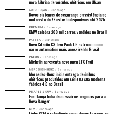
nova fábrica de veículos elétricos em Ulsan
AUTO PEÇAS
3 anos ago
Novos sistemas de segurança e assistência ao
motorista da ZF estarão disponíveis até 2025
PREMIUM
3 anos ago
BMW celebra 200 mil carros vendidos no Brasil
PASSEIO
3 anos ago
Novo Citroën C3 Live Pack 1.6 estreia como o
carro automático mais acessível do Brasil
PNEUS
3 anos ago
Michelin apresenta novo pneu LTX Trail
MERCEDES-BENZ
3 anos ago
Mercedes-Benz inicia entrega de ônibus
elétricos produzidos em série na sua moderna
fábrica 4.0 no Brasil
PICAPES & SUV
3 anos ago
Ford lança linha de acessórios originais para a
Nova Ranger
KTM
3 anos ago
Linha KTM é referência em qualquer terreno, on