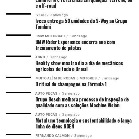
e off-road
IVECO
3 anos ago
Iveco entrega 50 unidades do S-Way ao Grupo
Tombini
BMW MOTORRAD
3 anos ago
BMW Rider Experience encerra ano com
treinamento de pilotos
AGRO
3 anos ago
Reality show mostra dia a dia de mecânicos
agrícolas de todo o Brasil
MUITO ALÉM DE RODAS E MOTORES
3 anos ago
O ritual do champagne na Fórmula 1
AUTO PEÇAS
3 anos ago
Grupo Bosch melhora processo de inspeção de
qualidade com as soluções Machine Vision
AUTO PEÇAS
3 anos ago
Motul une tecnologia e sustentabilidade e lança
linha de óleos NGEN
FERNANDO CALMON
3 anos ago