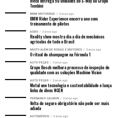
Iveco entrega 50 unidades do S-Way ao Grupo
Tombini
BMW MOTORRAD
3 anos ago
BMW Rider Experience encerra ano com
treinamento de pilotos
AGRO
3 anos ago
Reality show mostra dia a dia de mecânicos
agrícolas de todo o Brasil
MUITO ALÉM DE RODAS E MOTORES
3 anos ago
O ritual do champagne na Fórmula 1
AUTO PEÇAS
3 anos ago
Grupo Bosch melhora processo de inspeção de
qualidade com as soluções Machine Vision
AUTO PEÇAS
3 anos ago
Motul une tecnologia e sustentabilidade e lança
linha de óleos NGEN
FERNANDO CALMON
3 anos ago
Volta do seguro obrigatório não pode ser mais
adiada
AUTOMÓVEIS
3 anos ago