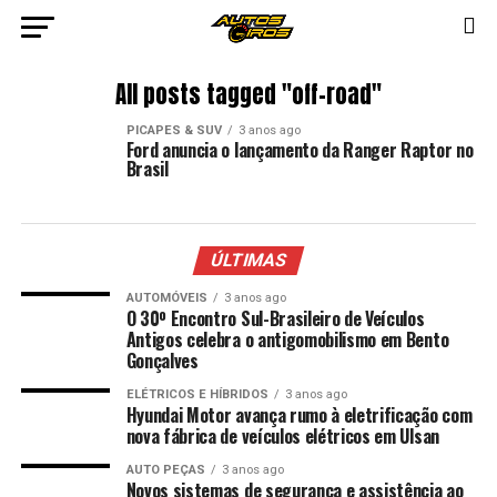
All posts tagged "off-road"
PICAPES & SUV
3 anos ago
Ford anuncia o lançamento da Ranger Raptor no
Brasil
ÚLTIMAS
AUTOMÓVEIS
3 anos ago
O 30º Encontro Sul-Brasileiro de Veículos
Antigos celebra o antigomobilismo em Bento
Gonçalves
ELÉTRICOS E HÍBRIDOS
3 anos ago
Hyundai Motor avança rumo à eletrificação com
nova fábrica de veículos elétricos em Ulsan
AUTO PEÇAS
3 anos ago
Novos sistemas de segurança e assistência ao