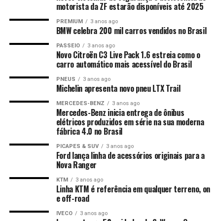
motorista da ZF estarão disponíveis até 2025
PREMIUM
3 anos ago
BMW celebra 200 mil carros vendidos no Brasil
PASSEIO
3 anos ago
Novo Citroën C3 Live Pack 1.6 estreia como o
carro automático mais acessível do Brasil
PNEUS
3 anos ago
Michelin apresenta novo pneu LTX Trail
MERCEDES-BENZ
3 anos ago
Mercedes-Benz inicia entrega de ônibus
elétricos produzidos em série na sua moderna
fábrica 4.0 no Brasil
PICAPES & SUV
3 anos ago
Ford lança linha de acessórios originais para a
Nova Ranger
KTM
3 anos ago
Linha KTM é referência em qualquer terreno, on
e off-road
IVECO
3 anos ago