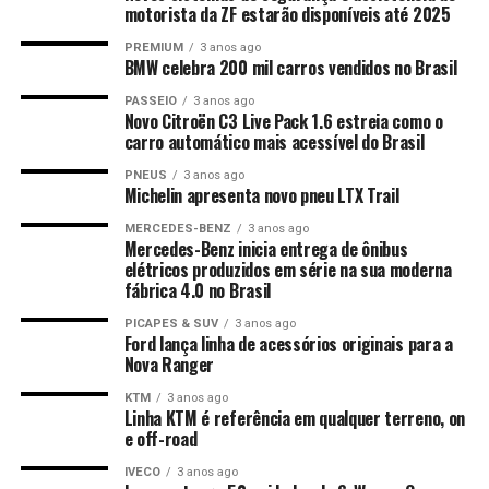
motorista da ZF estarão disponíveis até 2025
PREMIUM
3 anos ago
BMW celebra 200 mil carros vendidos no Brasil
PASSEIO
3 anos ago
Novo Citroën C3 Live Pack 1.6 estreia como o
carro automático mais acessível do Brasil
PNEUS
3 anos ago
Michelin apresenta novo pneu LTX Trail
MERCEDES-BENZ
3 anos ago
Mercedes-Benz inicia entrega de ônibus
elétricos produzidos em série na sua moderna
fábrica 4.0 no Brasil
PICAPES & SUV
3 anos ago
Ford lança linha de acessórios originais para a
Nova Ranger
KTM
3 anos ago
Linha KTM é referência em qualquer terreno, on
e off-road
IVECO
3 anos ago