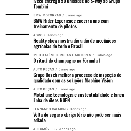
Iveco entrega 50 unidades do S-Way ao Grupo
Tombini
BMW MOTORRAD
3 anos ago
BMW Rider Experience encerra ano com
treinamento de pilotos
AGRO
3 anos ago
Reality show mostra dia a dia de mecânicos
agrícolas de todo o Brasil
MUITO ALÉM DE RODAS E MOTORES
3 anos ago
O ritual do champagne na Fórmula 1
AUTO PEÇAS
3 anos ago
Grupo Bosch melhora processo de inspeção de
qualidade com as soluções Machine Vision
AUTO PEÇAS
3 anos ago
Motul une tecnologia e sustentabilidade e lança
linha de óleos NGEN
FERNANDO CALMON
3 anos ago
Volta do seguro obrigatório não pode ser mais
adiada
AUTOMÓVEIS
3 anos ago