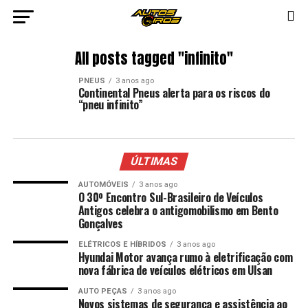
All posts tagged "infinito"
PNEUS
3 anos ago
Continental Pneus alerta para os riscos do
“pneu infinito”
ÚLTIMAS
AUTOMÓVEIS
3 anos ago
O 30º Encontro Sul-Brasileiro de Veículos
Antigos celebra o antigomobilismo em Bento
Gonçalves
ELÉTRICOS E HÍBRIDOS
3 anos ago
Hyundai Motor avança rumo à eletrificação com
nova fábrica de veículos elétricos em Ulsan
AUTO PEÇAS
3 anos ago
Novos sistemas de segurança e assistência ao