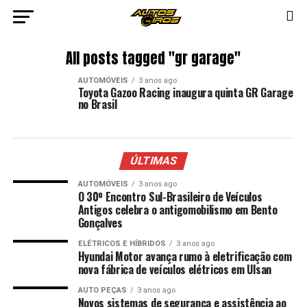
All posts tagged "gr garage"
AUTOMÓVEIS
3 anos ago
Toyota Gazoo Racing inaugura quinta GR Garage
no Brasil
ÚLTIMAS
AUTOMÓVEIS
3 anos ago
O 30º Encontro Sul-Brasileiro de Veículos
Antigos celebra o antigomobilismo em Bento
Gonçalves
ELÉTRICOS E HÍBRIDOS
3 anos ago
Hyundai Motor avança rumo à eletrificação com
nova fábrica de veículos elétricos em Ulsan
AUTO PEÇAS
3 anos ago
Novos sistemas de segurança e assistência ao