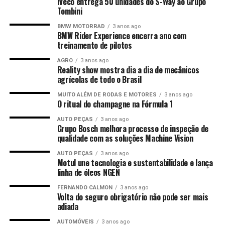
Iveco entrega 50 unidades do S-Way ao Grupo
Tombini
BMW MOTORRAD
3 anos ago
BMW Rider Experience encerra ano com
treinamento de pilotos
AGRO
3 anos ago
Reality show mostra dia a dia de mecânicos
agrícolas de todo o Brasil
MUITO ALÉM DE RODAS E MOTORES
3 anos ago
O ritual do champagne na Fórmula 1
AUTO PEÇAS
3 anos ago
Grupo Bosch melhora processo de inspeção de
qualidade com as soluções Machine Vision
AUTO PEÇAS
3 anos ago
Motul une tecnologia e sustentabilidade e lança
linha de óleos NGEN
FERNANDO CALMON
3 anos ago
Volta do seguro obrigatório não pode ser mais
adiada
AUTOMÓVEIS
3 anos ago