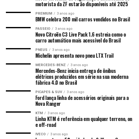
motorista da ZF estarão disponíveis até 2025
PREMIUM
3 anos ago
BMW celebra 200 mil carros vendidos no Brasil
PASSEIO
3 anos ago
Novo Citroën C3 Live Pack 1.6 estreia como o
carro automático mais acessível do Brasil
PNEUS
3 anos ago
Michelin apresenta novo pneu LTX Trail
MERCEDES-BENZ
3 anos ago
Mercedes-Benz inicia entrega de ônibus
elétricos produzidos em série na sua moderna
fábrica 4.0 no Brasil
PICAPES & SUV
3 anos ago
Ford lança linha de acessórios originais para a
Nova Ranger
KTM
3 anos ago
Linha KTM é referência em qualquer terreno, on
e off-road
IVECO
3 anos ago