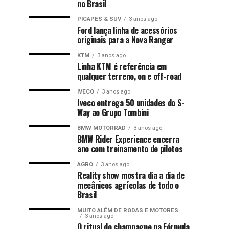
no Brasil
PICAPES & SUV
3 anos ago
Ford lança linha de acessórios
originais para a Nova Ranger
KTM
3 anos ago
Linha KTM é referência em
qualquer terreno, on e off-road
IVECO
3 anos ago
Iveco entrega 50 unidades do S-
Way ao Grupo Tombini
BMW MOTORRAD
3 anos ago
BMW Rider Experience encerra
ano com treinamento de pilotos
AGRO
3 anos ago
Reality show mostra dia a dia de
mecânicos agrícolas de todo o
Brasil
MUITO ALÉM DE RODAS E MOTORES
3 anos ago
O ritual do champagne na Fórmula