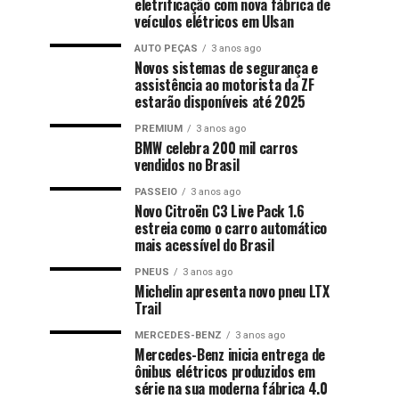
eletrificação com nova fábrica de
veículos elétricos em Ulsan
AUTO PEÇAS
3 anos ago
Novos sistemas de segurança e
assistência ao motorista da ZF
estarão disponíveis até 2025
PREMIUM
3 anos ago
BMW celebra 200 mil carros
vendidos no Brasil
PASSEIO
3 anos ago
Novo Citroën C3 Live Pack 1.6
estreia como o carro automático
mais acessível do Brasil
PNEUS
3 anos ago
Michelin apresenta novo pneu LTX
Trail
MERCEDES-BENZ
3 anos ago
Mercedes-Benz inicia entrega de
ônibus elétricos produzidos em
série na sua moderna fábrica 4.0