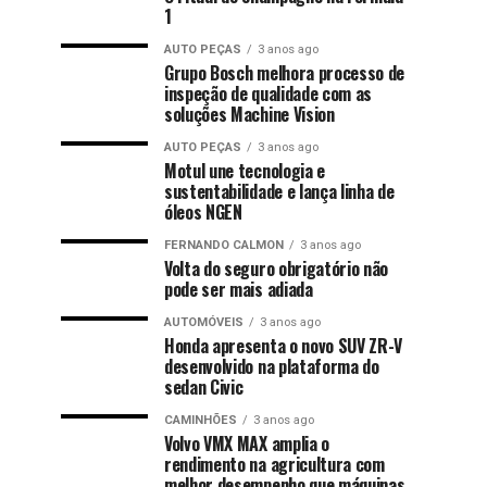
1
AUTO PEÇAS
3 anos ago
Grupo Bosch melhora processo de
inspeção de qualidade com as
soluções Machine Vision
AUTO PEÇAS
3 anos ago
Motul une tecnologia e
sustentabilidade e lança linha de
óleos NGEN
FERNANDO CALMON
3 anos ago
Volta do seguro obrigatório não
pode ser mais adiada
AUTOMÓVEIS
3 anos ago
Honda apresenta o novo SUV ZR-V
desenvolvido na plataforma do
sedan Civic
CAMINHÕES
3 anos ago
Volvo VMX MAX amplia o
rendimento na agricultura com
melhor desempenho que máquinas