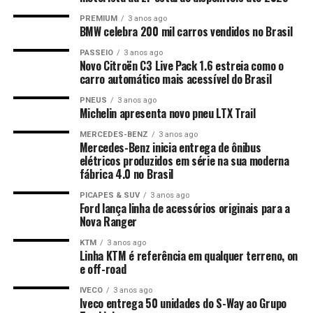
PREMIUM
3 anos ago
BMW celebra 200 mil carros vendidos no Brasil
PASSEIO
3 anos ago
Novo Citroën C3 Live Pack 1.6 estreia como o
carro automático mais acessível do Brasil
PNEUS
3 anos ago
Michelin apresenta novo pneu LTX Trail
MERCEDES-BENZ
3 anos ago
Mercedes-Benz inicia entrega de ônibus
elétricos produzidos em série na sua moderna
fábrica 4.0 no Brasil
PICAPES & SUV
3 anos ago
Ford lança linha de acessórios originais para a
Nova Ranger
KTM
3 anos ago
Linha KTM é referência em qualquer terreno, on
e off-road
IVECO
3 anos ago
Iveco entrega 50 unidades do S-Way ao Grupo