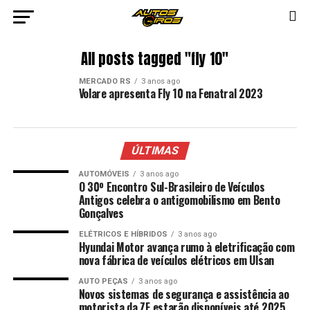
All posts tagged "fly 10"
MERCADO RS
3 anos ago
Volare apresenta Fly 10 na Fenatral 2023
ÚLTIMAS
AUTOMÓVEIS
3 anos ago
O 30º Encontro Sul-Brasileiro de Veículos
Antigos celebra o antigomobilismo em Bento
Gonçalves
ELÉTRICOS E HÍBRIDOS
3 anos ago
Hyundai Motor avança rumo à eletrificação com
nova fábrica de veículos elétricos em Ulsan
AUTO PEÇAS
3 anos ago
Novos sistemas de segurança e assistência ao
motorista da ZF estarão disponíveis até 2025