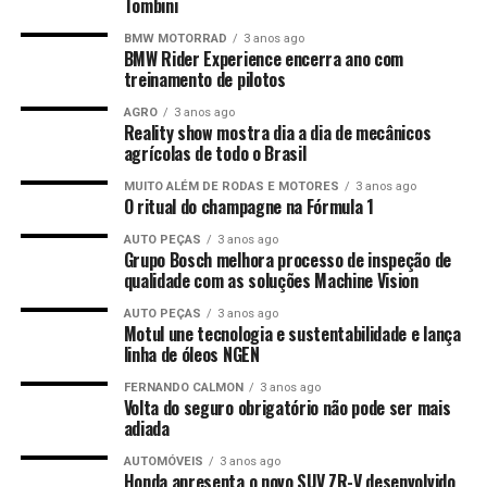
Tombini
BMW MOTORRAD
3 anos ago
BMW Rider Experience encerra ano com
treinamento de pilotos
AGRO
3 anos ago
Reality show mostra dia a dia de mecânicos
agrícolas de todo o Brasil
MUITO ALÉM DE RODAS E MOTORES
3 anos ago
O ritual do champagne na Fórmula 1
AUTO PEÇAS
3 anos ago
Grupo Bosch melhora processo de inspeção de
qualidade com as soluções Machine Vision
AUTO PEÇAS
3 anos ago
Motul une tecnologia e sustentabilidade e lança
linha de óleos NGEN
FERNANDO CALMON
3 anos ago
Volta do seguro obrigatório não pode ser mais
adiada
AUTOMÓVEIS
3 anos ago
Honda apresenta o novo SUV ZR-V desenvolvido