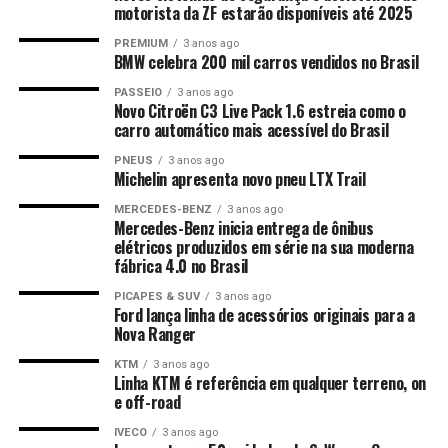
motorista da ZF estarão disponíveis até 2025
PREMIUM
3 anos ago
BMW celebra 200 mil carros vendidos no Brasil
PASSEIO
3 anos ago
Novo Citroën C3 Live Pack 1.6 estreia como o
carro automático mais acessível do Brasil
PNEUS
3 anos ago
Michelin apresenta novo pneu LTX Trail
MERCEDES-BENZ
3 anos ago
Mercedes-Benz inicia entrega de ônibus
elétricos produzidos em série na sua moderna
fábrica 4.0 no Brasil
PICAPES & SUV
3 anos ago
Ford lança linha de acessórios originais para a
Nova Ranger
KTM
3 anos ago
Linha KTM é referência em qualquer terreno, on
e off-road
IVECO
3 anos ago