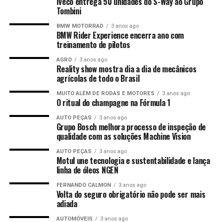
Iveco entrega 50 unidades do S-Way ao Grupo
Tombini
BMW MOTORRAD
3 anos ago
BMW Rider Experience encerra ano com
treinamento de pilotos
AGRO
3 anos ago
Reality show mostra dia a dia de mecânicos
agrícolas de todo o Brasil
MUITO ALÉM DE RODAS E MOTORES
3 anos ago
O ritual do champagne na Fórmula 1
AUTO PEÇAS
3 anos ago
Grupo Bosch melhora processo de inspeção de
qualidade com as soluções Machine Vision
AUTO PEÇAS
3 anos ago
Motul une tecnologia e sustentabilidade e lança
linha de óleos NGEN
FERNANDO CALMON
3 anos ago
Volta do seguro obrigatório não pode ser mais
adiada
AUTOMÓVEIS
3 anos ago