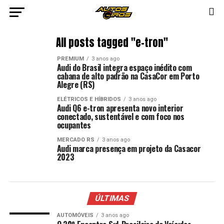
All posts tagged "e-tron"
PREMIUM
3 anos ago
Audi do Brasil integra espaço inédito com
cabana de alto padrão na CasaCor em Porto
Alegre (RS)
ELÉTRICOS E HÍBRIDOS
3 anos ago
Audi Q6 e-tron apresenta novo interior
conectado, sustentável e com foco nos
ocupantes
MERCADO RS
3 anos ago
Audi marca presença em projeto da Casacor
2023
ÚLTIMAS
AUTOMÓVEIS
3 anos ago