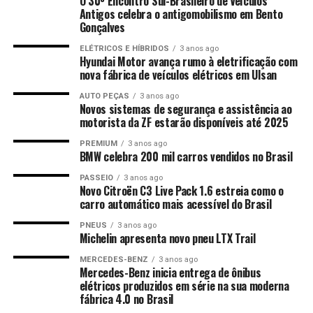
O 30º Encontro Sul-Brasileiro de Veículos
Antigos celebra o antigomobilismo em Bento
Gonçalves
ELÉTRICOS E HÍBRIDOS
3 anos ago
Hyundai Motor avança rumo à eletrificação com
nova fábrica de veículos elétricos em Ulsan
AUTO PEÇAS
3 anos ago
Novos sistemas de segurança e assistência ao
motorista da ZF estarão disponíveis até 2025
PREMIUM
3 anos ago
BMW celebra 200 mil carros vendidos no Brasil
PASSEIO
3 anos ago
Novo Citroën C3 Live Pack 1.6 estreia como o
carro automático mais acessível do Brasil
PNEUS
3 anos ago
Michelin apresenta novo pneu LTX Trail
MERCEDES-BENZ
3 anos ago
Mercedes-Benz inicia entrega de ônibus
elétricos produzidos em série na sua moderna
fábrica 4.0 no Brasil