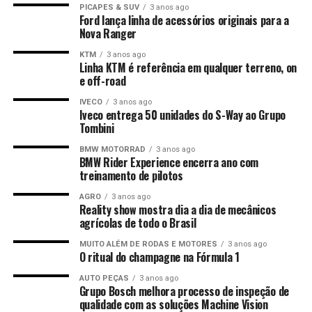
PICAPES & SUV
3 anos ago
Ford lança linha de acessórios originais para a
Nova Ranger
KTM
3 anos ago
Linha KTM é referência em qualquer terreno, on
e off-road
IVECO
3 anos ago
Iveco entrega 50 unidades do S-Way ao Grupo
Tombini
BMW MOTORRAD
3 anos ago
BMW Rider Experience encerra ano com
treinamento de pilotos
AGRO
3 anos ago
Reality show mostra dia a dia de mecânicos
agrícolas de todo o Brasil
MUITO ALÉM DE RODAS E MOTORES
3 anos ago
O ritual do champagne na Fórmula 1
AUTO PEÇAS
3 anos ago
Grupo Bosch melhora processo de inspeção de
qualidade com as soluções Machine Vision