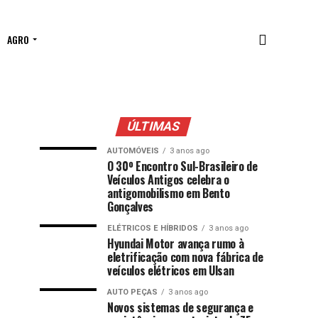
AGRO
ÚLTIMAS
AUTOMÓVEIS
3 anos ago
O 30º Encontro Sul-Brasileiro de
Veículos Antigos celebra o
antigomobilismo em Bento
Gonçalves
ELÉTRICOS E HÍBRIDOS
3 anos ago
Hyundai Motor avança rumo à
eletrificação com nova fábrica de
veículos elétricos em Ulsan
AUTO PEÇAS
3 anos ago
Novos sistemas de segurança e