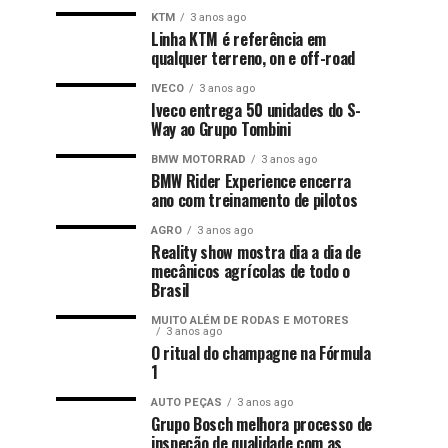
KTM
3 anos ago
Linha KTM é referência em
qualquer terreno, on e off-road
IVECO
3 anos ago
Iveco entrega 50 unidades do S-
Way ao Grupo Tombini
BMW MOTORRAD
3 anos ago
BMW Rider Experience encerra
ano com treinamento de pilotos
AGRO
3 anos ago
Reality show mostra dia a dia de
mecânicos agrícolas de todo o
Brasil
MUITO ALÉM DE RODAS E MOTORES
3 anos ago
O ritual do champagne na Fórmula
1
AUTO PEÇAS
3 anos ago
Grupo Bosch melhora processo de
inspeção de qualidade com as