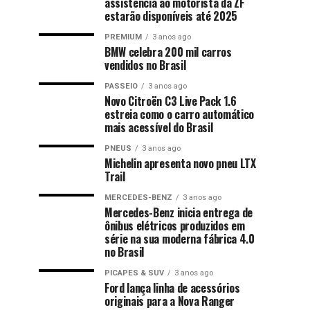
assistência ao motorista da ZF
estarão disponíveis até 2025
PREMIUM
3 anos ago
BMW celebra 200 mil carros
vendidos no Brasil
PASSEIO
3 anos ago
Novo Citroën C3 Live Pack 1.6
estreia como o carro automático
mais acessível do Brasil
PNEUS
3 anos ago
Michelin apresenta novo pneu LTX
Trail
MERCEDES-BENZ
3 anos ago
Mercedes-Benz inicia entrega de
ônibus elétricos produzidos em
série na sua moderna fábrica 4.0
no Brasil
PICAPES & SUV
3 anos ago
Ford lança linha de acessórios
originais para a Nova Ranger