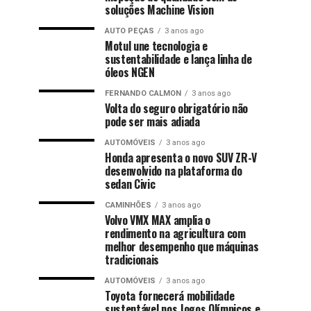
soluções Machine Vision
AUTO PEÇAS
3 anos ago
Motul une tecnologia e
sustentabilidade e lança linha de
óleos NGEN
FERNANDO CALMON
3 anos ago
Volta do seguro obrigatório não
pode ser mais adiada
AUTOMÓVEIS
3 anos ago
Honda apresenta o novo SUV ZR-V
desenvolvido na plataforma do
sedan Civic
CAMINHÕES
3 anos ago
Volvo VMX MAX amplia o
rendimento na agricultura com
melhor desempenho que máquinas
tradicionais
AUTOMÓVEIS
3 anos ago
Toyota fornecerá mobilidade
sustentável nos Jogos Olímpicos e