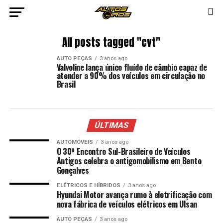
All posts tagged "cvt"
AUTO PEÇAS
3 anos ago
Valvoline lança único fluído de câmbio capaz de
atender a 90% dos veículos em circulação no
Brasil
ÚLTIMAS
AUTOMÓVEIS
3 anos ago
O 30º Encontro Sul-Brasileiro de Veículos
Antigos celebra o antigomobilismo em Bento
Gonçalves
ELÉTRICOS E HÍBRIDOS
3 anos ago
Hyundai Motor avança rumo à eletrificação com
nova fábrica de veículos elétricos em Ulsan
AUTO PEÇAS
3 anos ago