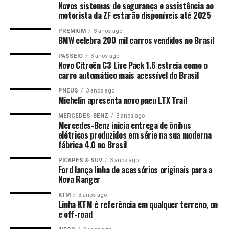
Novos sistemas de segurança e assistência ao
motorista da ZF estarão disponíveis até 2025
PREMIUM
3 anos ago
BMW celebra 200 mil carros vendidos no Brasil
PASSEIO
3 anos ago
Novo Citroën C3 Live Pack 1.6 estreia como o
carro automático mais acessível do Brasil
PNEUS
3 anos ago
Michelin apresenta novo pneu LTX Trail
MERCEDES-BENZ
3 anos ago
Mercedes-Benz inicia entrega de ônibus
elétricos produzidos em série na sua moderna
fábrica 4.0 no Brasil
PICAPES & SUV
3 anos ago
Ford lança linha de acessórios originais para a
Nova Ranger
KTM
3 anos ago
Linha KTM é referência em qualquer terreno, on
e off-road