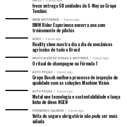
IVECO
3 anos ago
Iveco entrega 50 unidades do S-Way ao Grupo
Tombini
BMW MOTORRAD
3 anos ago
BMW Rider Experience encerra ano com
treinamento de pilotos
AGRO
3 anos ago
Reality show mostra dia a dia de mecânicos
agrícolas de todo o Brasil
MUITO ALÉM DE RODAS E MOTORES
3 anos ago
O ritual do champagne na Fórmula 1
AUTO PEÇAS
3 anos ago
Grupo Bosch melhora processo de inspeção de
qualidade com as soluções Machine Vision
AUTO PEÇAS
3 anos ago
Motul une tecnologia e sustentabilidade e lança
linha de óleos NGEN
FERNANDO CALMON
3 anos ago
Volta do seguro obrigatório não pode ser mais
adiada