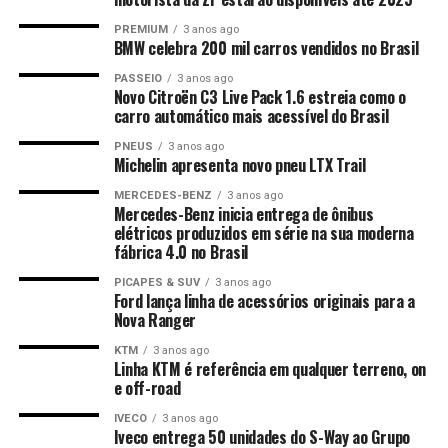
PREMIUM
3 anos ago
BMW celebra 200 mil carros vendidos no Brasil
PASSEIO
3 anos ago
Novo Citroën C3 Live Pack 1.6 estreia como o
carro automático mais acessível do Brasil
PNEUS
3 anos ago
Michelin apresenta novo pneu LTX Trail
MERCEDES-BENZ
3 anos ago
Mercedes-Benz inicia entrega de ônibus
elétricos produzidos em série na sua moderna
fábrica 4.0 no Brasil
PICAPES & SUV
3 anos ago
Ford lança linha de acessórios originais para a
Nova Ranger
KTM
3 anos ago
Linha KTM é referência em qualquer terreno, on
e off-road
IVECO
3 anos ago
Iveco entrega 50 unidades do S-Way ao Grupo