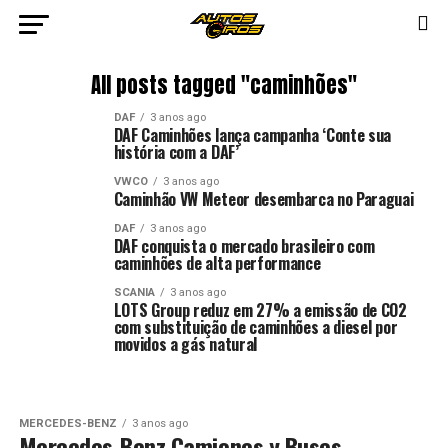
All posts tagged "caminhões"
DAF
3 anos ago
DAF Caminhões lança campanha ‘Conte sua
história com a DAF’
VWCO
3 anos ago
Caminhão VW Meteor desembarca no Paraguai
DAF
3 anos ago
DAF conquista o mercado brasileiro com
caminhões de alta performance
SCANIA
3 anos ago
LOTS Group reduz em 27% a emissão de CO2
com substituição de caminhões a diesel por
movidos a gás natural
MERCEDES-BENZ
3 anos ago
Mercedes-Benz Camiones y Buses