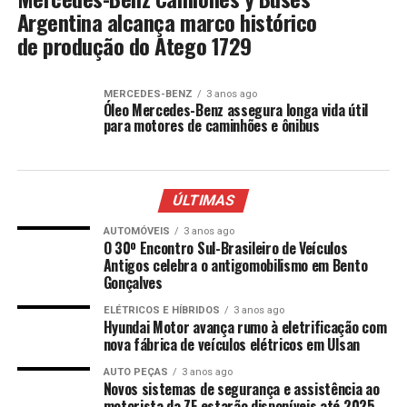
Argentina alcança marco histórico
de produção do Atego 1729
MERCEDES-BENZ
3 anos ago
Óleo Mercedes-Benz assegura longa vida útil
para motores de caminhões e ônibus
ÚLTIMAS
AUTOMÓVEIS
3 anos ago
O 30º Encontro Sul-Brasileiro de Veículos
Antigos celebra o antigomobilismo em Bento
Gonçalves
ELÉTRICOS E HÍBRIDOS
3 anos ago
Hyundai Motor avança rumo à eletrificação com
nova fábrica de veículos elétricos em Ulsan
AUTO PEÇAS
3 anos ago
Novos sistemas de segurança e assistência ao
motorista da ZF estarão disponíveis até 2025