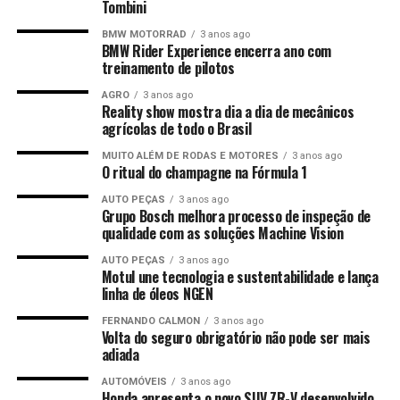
Tombini
BMW MOTORRAD
3 anos ago
BMW Rider Experience encerra ano com
treinamento de pilotos
AGRO
3 anos ago
Reality show mostra dia a dia de mecânicos
agrícolas de todo o Brasil
MUITO ALÉM DE RODAS E MOTORES
3 anos ago
O ritual do champagne na Fórmula 1
AUTO PEÇAS
3 anos ago
Grupo Bosch melhora processo de inspeção de
qualidade com as soluções Machine Vision
AUTO PEÇAS
3 anos ago
Motul une tecnologia e sustentabilidade e lança
linha de óleos NGEN
FERNANDO CALMON
3 anos ago
Volta do seguro obrigatório não pode ser mais
adiada
AUTOMÓVEIS
3 anos ago
Honda apresenta o novo SUV ZR-V desenvolvido