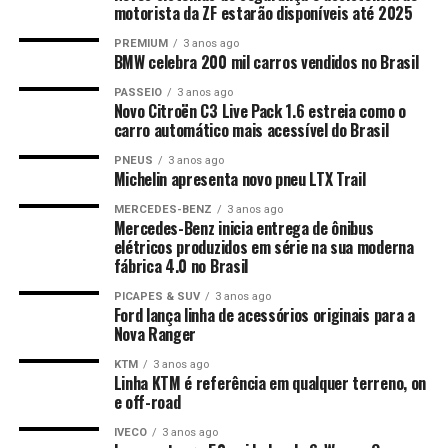
motorista da ZF estarão disponíveis até 2025
PREMIUM
3 anos ago
BMW celebra 200 mil carros vendidos no Brasil
PASSEIO
3 anos ago
Novo Citroën C3 Live Pack 1.6 estreia como o
carro automático mais acessível do Brasil
PNEUS
3 anos ago
Michelin apresenta novo pneu LTX Trail
MERCEDES-BENZ
3 anos ago
Mercedes-Benz inicia entrega de ônibus
elétricos produzidos em série na sua moderna
fábrica 4.0 no Brasil
PICAPES & SUV
3 anos ago
Ford lança linha de acessórios originais para a
Nova Ranger
KTM
3 anos ago
Linha KTM é referência em qualquer terreno, on
e off-road
IVECO
3 anos ago