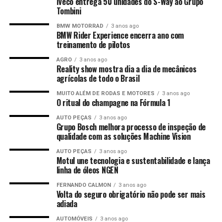
Iveco entrega 50 unidades do S-Way ao Grupo
Tombini
BMW MOTORRAD
3 anos ago
BMW Rider Experience encerra ano com
treinamento de pilotos
AGRO
3 anos ago
Reality show mostra dia a dia de mecânicos
agrícolas de todo o Brasil
MUITO ALÉM DE RODAS E MOTORES
3 anos ago
O ritual do champagne na Fórmula 1
AUTO PEÇAS
3 anos ago
Grupo Bosch melhora processo de inspeção de
qualidade com as soluções Machine Vision
AUTO PEÇAS
3 anos ago
Motul une tecnologia e sustentabilidade e lança
linha de óleos NGEN
FERNANDO CALMON
3 anos ago
Volta do seguro obrigatório não pode ser mais
adiada
AUTOMÓVEIS
3 anos ago