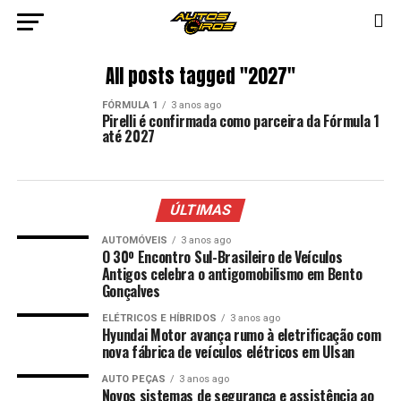
All posts tagged "2027"
FÓRMULA 1
3 anos ago
Pirelli é confirmada como parceira da Fórmula 1
até 2027
ÚLTIMAS
AUTOMÓVEIS
3 anos ago
O 30º Encontro Sul-Brasileiro de Veículos
Antigos celebra o antigomobilismo em Bento
Gonçalves
ELÉTRICOS E HÍBRIDOS
3 anos ago
Hyundai Motor avança rumo à eletrificação com
nova fábrica de veículos elétricos em Ulsan
AUTO PEÇAS
3 anos ago
Novos sistemas de segurança e assistência ao