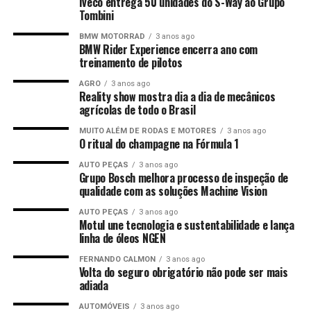
Iveco entrega 50 unidades do S-Way ao Grupo
Tombini
BMW MOTORRAD
3 anos ago
BMW Rider Experience encerra ano com
treinamento de pilotos
AGRO
3 anos ago
Reality show mostra dia a dia de mecânicos
agrícolas de todo o Brasil
MUITO ALÉM DE RODAS E MOTORES
3 anos ago
O ritual do champagne na Fórmula 1
AUTO PEÇAS
3 anos ago
Grupo Bosch melhora processo de inspeção de
qualidade com as soluções Machine Vision
AUTO PEÇAS
3 anos ago
Motul une tecnologia e sustentabilidade e lança
linha de óleos NGEN
FERNANDO CALMON
3 anos ago
Volta do seguro obrigatório não pode ser mais
adiada
AUTOMÓVEIS
3 anos ago