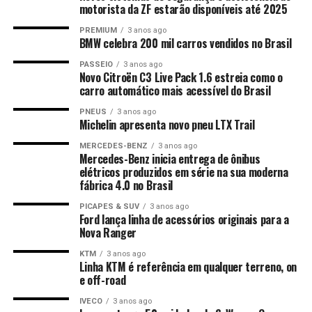
motorista da ZF estarão disponíveis até 2025
PREMIUM
3 anos ago
BMW celebra 200 mil carros vendidos no Brasil
PASSEIO
3 anos ago
Novo Citroën C3 Live Pack 1.6 estreia como o
carro automático mais acessível do Brasil
PNEUS
3 anos ago
Michelin apresenta novo pneu LTX Trail
MERCEDES-BENZ
3 anos ago
Mercedes-Benz inicia entrega de ônibus
elétricos produzidos em série na sua moderna
fábrica 4.0 no Brasil
PICAPES & SUV
3 anos ago
Ford lança linha de acessórios originais para a
Nova Ranger
KTM
3 anos ago
Linha KTM é referência em qualquer terreno, on
e off-road
IVECO
3 anos ago