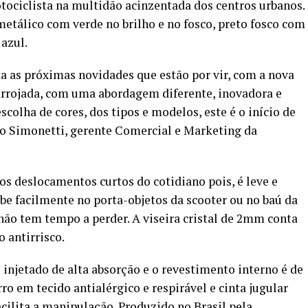
tociclista na multidão acinzentada dos centros urbanos.
etálico com verde no brilho e no fosco, preto fosco com
 azul.
a as próximas novidades que estão por vir, com a nova
arrojada, com uma abordagem diferente, inovadora e
escolha de cores, dos tipos e modelos, este é o início de
do Simonetti, gerente Comercial e Marketing da
 os deslocamentos curtos do cotidiano pois, é leve e
abe facilmente no porta-objetos da scooter ou no baú da
não tem tempo a perder. A viseira cristal de 2mm conta
 antirrisco.
 injetado de alta absorção e o revestimento interno é de
ro em tecido antialérgico e respirável e cinta jugular
ilita a manipulação. Produzido no Brasil pela