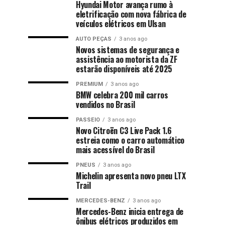
Hyundai Motor avança rumo à
eletrificação com nova fábrica de
veículos elétricos em Ulsan
AUTO PEÇAS
3 anos ago
Novos sistemas de segurança e
assistência ao motorista da ZF
estarão disponíveis até 2025
PREMIUM
3 anos ago
BMW celebra 200 mil carros
vendidos no Brasil
PASSEIO
3 anos ago
Novo Citroën C3 Live Pack 1.6
estreia como o carro automático
mais acessível do Brasil
PNEUS
3 anos ago
Michelin apresenta novo pneu LTX
Trail
MERCEDES-BENZ
3 anos ago
Mercedes-Benz inicia entrega de
ônibus elétricos produzidos em