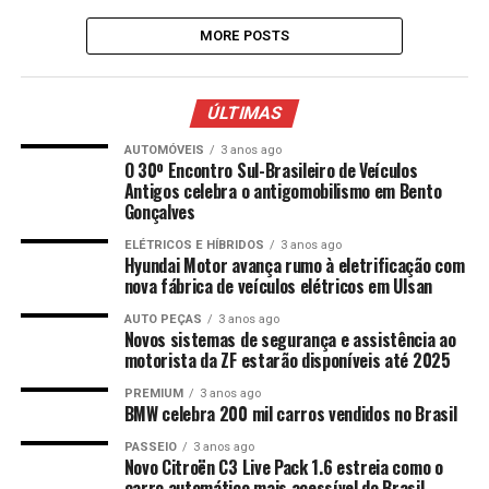
MORE POSTS
ÚLTIMAS
AUTOMÓVEIS
3 anos ago
O 30º Encontro Sul-Brasileiro de Veículos
Antigos celebra o antigomobilismo em Bento
Gonçalves
ELÉTRICOS E HÍBRIDOS
3 anos ago
Hyundai Motor avança rumo à eletrificação com
nova fábrica de veículos elétricos em Ulsan
AUTO PEÇAS
3 anos ago
Novos sistemas de segurança e assistência ao
motorista da ZF estarão disponíveis até 2025
PREMIUM
3 anos ago
BMW celebra 200 mil carros vendidos no Brasil
PASSEIO
3 anos ago
Novo Citroën C3 Live Pack 1.6 estreia como o
carro automático mais acessível do Brasil