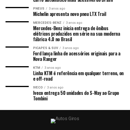
PNEUS
3 anos ago
Michelin apresenta novo pneu LTX Trail
MERCEDES-BENZ
3 anos ago
Mercedes-Benz inicia entrega de ônibus
elétricos produzidos em série na sua moderna
fábrica 4.0 no Brasil
PICAPES & SUV
3 anos ago
Ford lança linha de acessórios originais para a
Nova Ranger
KTM
3 anos ago
Linha KTM é referência em qualquer terreno, on
e off-road
IVECO
3 anos ago
Iveco entrega 50 unidades do S-Way ao Grupo
Tombini