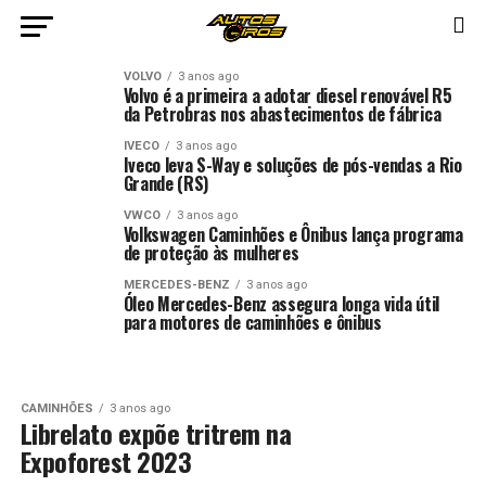
VOLVO
3 anos ago
Volvo é a primeira a adotar diesel renovável R5
da Petrobras nos abastecimentos de fábrica
IVECO
3 anos ago
Iveco leva S-Way e soluções de pós-vendas a Rio
Grande (RS)
VWCO
3 anos ago
Volkswagen Caminhões e Ônibus lança programa
de proteção às mulheres
MERCEDES-BENZ
3 anos ago
Óleo Mercedes-Benz assegura longa vida útil
para motores de caminhões e ônibus
CAMINHÕES
3 anos ago
Librelato expõe tritrem na
Expoforest 2023