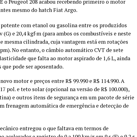
 E o Peugeot 208 acabou recebendo primeiro o motor
 antes mesmo do hatch Fiat Argo.
potente com etanol ou gasolina entre os produzidos
cv (G) e 20,4 kgf·m (para ambos os combustíveis e neste
de mesma cilindrada, cuja vantagem está em rotações
 rpm). No entanto, o câmbio automático CVT de sete
asticidade que falta ao motor aspirado de 1,6 L, ainda
s que pode ser aposentado.
novo motor e preços entre R$ 99.990 e R$ 114.990. A
17 pol. e teto solar (opcional na versão de R$ 100.000),
rtina) e outros itens de segurança em um pacote de série
 com frenagem automática de emergência e detecção de
ecânico entregou o que faltava em termos de
acelerador e registro de 0 a 100 km/g em 9 s (E) e 9,2 s