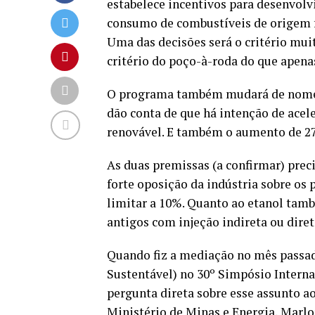
estabelece incentivos para desenvolv
consumo de combustíveis de origem f
Uma das decisões será o critério muit
critério do poço-à-roda do que apena
O programa também mudará de nome e
dão conta de que há intenção de acele
renovável. E também o aumento de 27
As duas premissas (a confirmar) prec
forte oposição da indústria sobre os
limitar a 10%. Quanto ao etanol tam
antigos com injeção indireta ou diret
Quando fiz a mediação no mês passad
Sustentável) no 30º Simpósio Intern
pergunta direta sobre esse assunto a
Ministério de Minas e Energia, Marlo