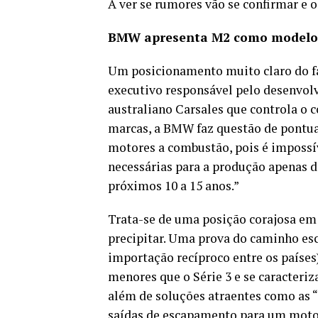
A ver se rumores vão se confirmar e 
BMW apresenta M2 como modelo 
Um posicionamento muito claro do fa
executivo responsável pelo desenvolv
australiano Carsales que controla o 
marcas, a BMW faz questão de pontu
motores a combustão, pois é impossív
necessárias para a produção apenas de
próximos 10 a 15 anos.”
Trata-se de uma posição corajosa em
precipitar. Uma prova do caminho esc
importação recíproco entre os paíse
menores que o Série 3 e se caracteriz
além de soluções atraentes como as “
saídas de escapamento para um motor d