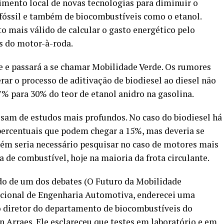
imento local de novas tecnologias para diminuir o
óssil e também de biocombustíveis como o etanol.
o mais válido de calcular o gasto energético pelo
s do motor-à-roda.
 passará a se chamar Mobilidade Verde. Os rumores
rar o processo de aditivação de biodiesel ao diesel não
% para 30% do teor de etanol anidro na gasolina.
isam de estudos mais profundos. No caso do biodiesel há
 percentuais que podem chegar a 15%, mas deveria se
bém seria necessário pesquisar no caso de motores mais
a de combustível, hoje na maioria da frota circulante.
o de um dos debates (O Futuro da Mobilidade
acional de Engenharia Automotiva, enderecei uma
o diretor do departamento de biocombustíveis do
n Arraes. Ele esclareceu que testes em laboratório e em