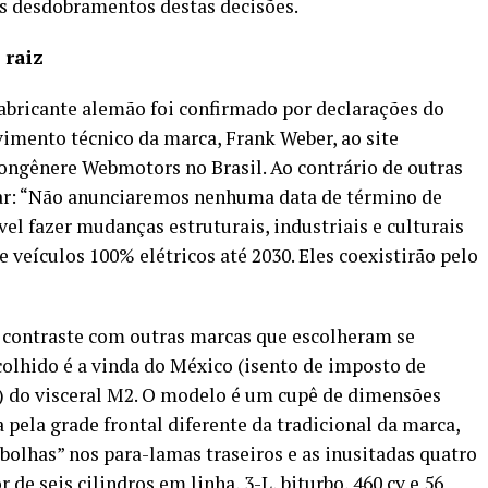
os desdobramentos destas decisões.
raiz
bricante alemão foi confirmado por declarações do
imento técnico da marca, Frank Weber, ao site
congênere Webmotors no Brasil. Ao contrário de outras
ar: “Não anunciaremos nenhuma data de término de
el fazer mudanças estruturais, industriais e culturais
 veículos 100% elétricos até 2030. Eles coexistirão pelo
 contraste com outras marcas que escolheram se
olhido é a vinda do México (isento de imposto de
s) do visceral M2. O modelo é um cupê de dimensões
a pela grade frontal diferente da tradicional da marca,
bolhas” nos para-lamas traseiros e as inusitadas quatro
e seis cilindros em linha, 3-L, biturbo, 460 cv e 56