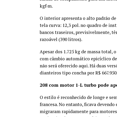
kgf·m.
O interior apresenta o alto padrão d
tela curva: 12,3 pol. no quadro de ins
bancos traseiros, previsivelmente, t
razoável (390 litros).
Apesar dos 1.725 kg de massa total, o
com câmbio automático epicíclico de
não será oferecido aqui. Há duas ver
dianteiros tipo concha por R$ 667.950
208 com motor 1-L turbo pode apo
O estilo é reconhecido de longe e s
francesa. No entanto, ficava devend
migraram rapidamente para motores 