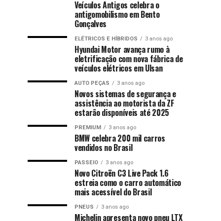
Veículos Antigos celebra o
antigomobilismo em Bento
Gonçalves
ELÉTRICOS E HÍBRIDOS
3 anos ago
Hyundai Motor avança rumo à
eletrificação com nova fábrica de
veículos elétricos em Ulsan
AUTO PEÇAS
3 anos ago
Novos sistemas de segurança e
assistência ao motorista da ZF
estarão disponíveis até 2025
PREMIUM
3 anos ago
BMW celebra 200 mil carros
vendidos no Brasil
PASSEIO
3 anos ago
Novo Citroën C3 Live Pack 1.6
estreia como o carro automático
mais acessível do Brasil
PNEUS
3 anos ago
Michelin apresenta novo pneu LTX