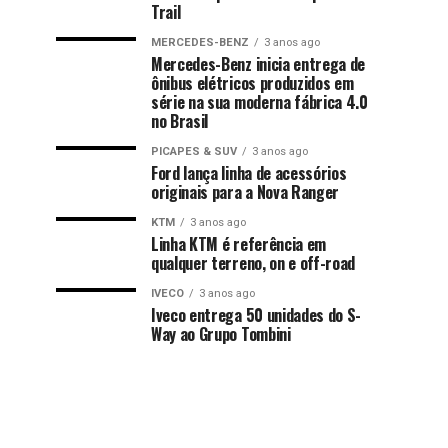
Trail
MERCEDES-BENZ
3 anos ago
Mercedes-Benz inicia entrega de
ônibus elétricos produzidos em
série na sua moderna fábrica 4.0
no Brasil
PICAPES & SUV
3 anos ago
Ford lança linha de acessórios
originais para a Nova Ranger
KTM
3 anos ago
Linha KTM é referência em
qualquer terreno, on e off-road
IVECO
3 anos ago
Iveco entrega 50 unidades do S-
Way ao Grupo Tombini