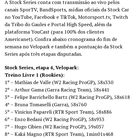
A Stock Series conta com transmissão ao vivo pelos
canais SporTV, BandSports, mídias oficiais da Stock Car
no YouTube, Facebook e TikTok, Motorsport.tv, Twitch
da Tribo do Gaules e Portal High Speed, além da
plataforma YouCast (para 100% dos clientes
Americanet). Confira abaixo cronograma do fim de
semana no Velopark e também a pontuação da Stock
Series após três etapas disputadas.
Stock Series, etapa 4, Velopark:
Treino Livre 1 (Rookies):
1º – Mathias de Valle (W2 Racing ProGP), 58s330
2º – Arthur Gama (Garra Racing Team), 58s441
3º – Felipe Barrichello Bartz (W2 Racing ProGP), 58s618
4ª – Bruna Tomaselli (Garra), 58s760
5º – Vinicius Papareli (RTR Sport Team), 58s886
6º – Enzo Bedani (W2 Racing ProGP), 58s933
7º – Hugo Cibien (W2 Racing ProGP), 59s037
8ª – Kaká Magno (RTR Sport Team), 1min01s468