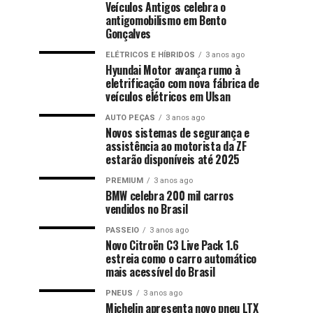
Veículos Antigos celebra o
antigomobilismo em Bento
Gonçalves
ELÉTRICOS E HÍBRIDOS
3 anos ago
Hyundai Motor avança rumo à
eletrificação com nova fábrica de
veículos elétricos em Ulsan
AUTO PEÇAS
3 anos ago
Novos sistemas de segurança e
assistência ao motorista da ZF
estarão disponíveis até 2025
PREMIUM
3 anos ago
BMW celebra 200 mil carros
vendidos no Brasil
PASSEIO
3 anos ago
Novo Citroën C3 Live Pack 1.6
estreia como o carro automático
mais acessível do Brasil
PNEUS
3 anos ago
Michelin apresenta novo pneu LTX