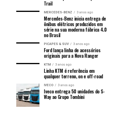
Trail
MERCEDES-BENZ
3 anos ago
Mercedes-Benz inicia entrega de
ônibus elétricos produzidos em
série na sua moderna fábrica 4.0
no Brasil
PICAPES & SUV
3 anos ago
Ford lança linha de acessórios
originais para a Nova Ranger
KTM
3 anos ago
Linha KTM é referência em
qualquer terreno, on e off-road
IVECO
3 anos ago
Iveco entrega 50 unidades do S-
Way ao Grupo Tombini