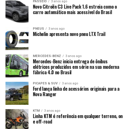
PASSEIO
3 anos ago
Novo Citroën C3 Live Pack 1.6 estreia como o
carro automático mais acessível do Brasil
PNEUS
3 anos ago
Michelin apresenta novo pneu LTX Trail
MERCEDES-BENZ
3 anos ago
Mercedes-Benz inicia entrega de ônibus
elétricos produzidos em série na sua moderna
fábrica 4.0 no Brasil
PICAPES & SUV
3 anos ago
Ford lança linha de acessórios originais para a
Nova Ranger
KTM
3 anos ago
Linha KTM é referência em qualquer terreno, on
e off-road