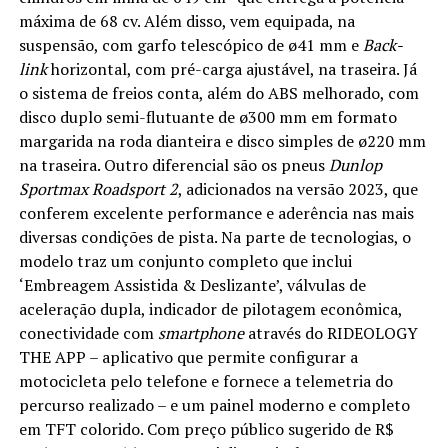
máxima de 68 cv. Além disso, vem equipada, na
suspensão, com garfo telescópico de ø41 mm e
Back-
link
horizontal, com pré-carga ajustável, na traseira. Já
o sistema de freios conta, além do ABS melhorado, com
disco duplo semi-flutuante de ø300 mm em formato
margarida na roda dianteira e disco simples de ø220 mm
na traseira. Outro diferencial são os pneus
Dunlop
Sportmax Roadsport 2
, adicionados na versão 2023, que
conferem excelente performance e aderência nas mais
diversas condições de pista. Na parte de tecnologias, o
modelo traz um conjunto completo que inclui
‘Embreagem Assistida & Deslizante’, válvulas de
aceleração dupla, indicador de pilotagem econômica,
conectividade com
smartphone
através do RIDEOLOGY
THE APP – aplicativo que permite configurar a
motocicleta pelo telefone e fornece a telemetria do
percurso realizado – e um painel moderno e completo
em TFT colorido. Com preço público sugerido de R$