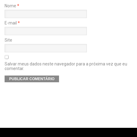
Nome
*
E-mail
*
Site
Salvar meus dados neste navegador para a próxima vez que eu
comentar.