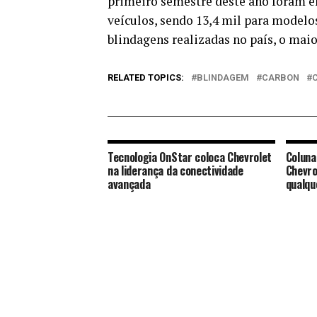
primeiro semestre deste ano foram e
veículos, sendo 13,4 mil para model
blindagens realizadas no país, o mai
RELATED TOPICS:
BLINDAGEM
CARBON
Tecnologia OnStar coloca Chevrolet
Coluna
na liderança da conectividade
Chevro
avançada
qualqu