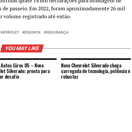
mitidas quase 14 mil declarações para blindagem de
os de passeio. Em 2022, foram aproximadamente 26 mil
or volume registrado até então.
CHEVROLET
EQUINOX
SEGURANÇA
YOU MAY LIKE
 Autos Giros 05 – Nova
Nova Chevrolet Silverado chega
let Silverado: pronta para
carregada de tecnologia, potência e
er desafio
robustez