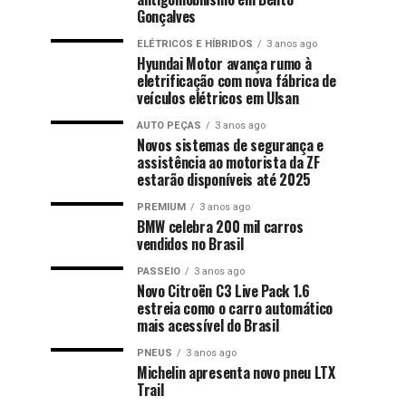
Gonçalves
ELÉTRICOS E HÍBRIDOS
3 anos ago
Hyundai Motor avança rumo à
eletrificação com nova fábrica de
veículos elétricos em Ulsan
AUTO PEÇAS
3 anos ago
Novos sistemas de segurança e
assistência ao motorista da ZF
estarão disponíveis até 2025
PREMIUM
3 anos ago
BMW celebra 200 mil carros
vendidos no Brasil
PASSEIO
3 anos ago
Novo Citroën C3 Live Pack 1.6
estreia como o carro automático
mais acessível do Brasil
PNEUS
3 anos ago
Michelin apresenta novo pneu LTX
Trail