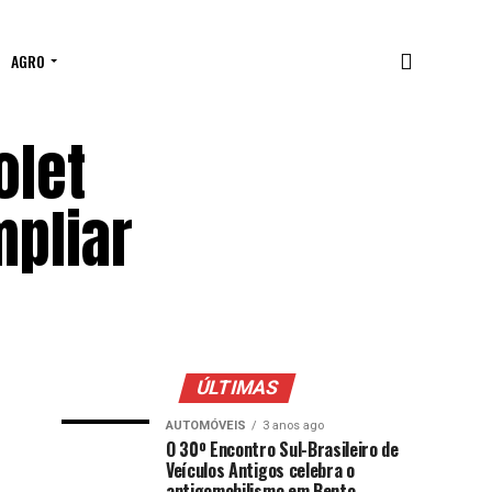
AGRO
olet
pliar
ÚLTIMAS
AUTOMÓVEIS
3 anos ago
O 30º Encontro Sul-Brasileiro de
Veículos Antigos celebra o
antigomobilismo em Bento