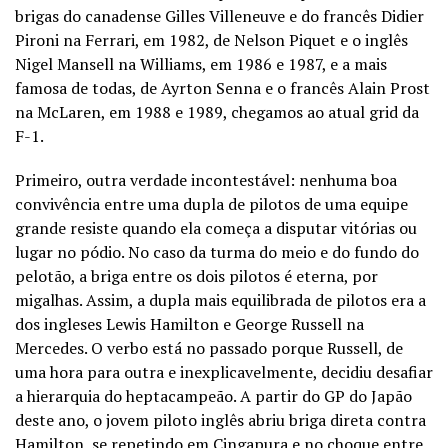
brigas do canadense Gilles Villeneuve e do francês Didier
Pironi na Ferrari, em 1982, de Nelson Piquet e o inglês
Nigel Mansell na Williams, em 1986 e 1987, e a mais
famosa de todas, de Ayrton Senna e o francês Alain Prost
na McLaren, em 1988 e 1989, chegamos ao atual grid da
F-1.
Primeiro, outra verdade incontestável: nenhuma boa
convivência entre uma dupla de pilotos de uma equipe
grande resiste quando ela começa a disputar vitórias ou
lugar no pódio. No caso da turma do meio e do fundo do
pelotão, a briga entre os dois pilotos é eterna, por
migalhas. Assim, a dupla mais equilibrada de pilotos era a
dos ingleses Lewis Hamilton e George Russell na
Mercedes. O verbo está no passado porque Russell, de
uma hora para outra e inexplicavelmente, decidiu desafiar
a hierarquia do heptacampeão. A partir do GP do Japão
deste ano, o jovem piloto inglês abriu briga direta contra
Hamilton, se repetindo em Cingapura e no choque entre