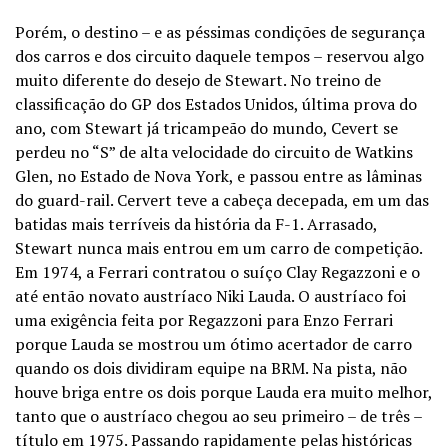
Porém, o destino – e as péssimas condições de segurança
dos carros e dos circuito daquele tempos – reservou algo
muito diferente do desejo de Stewart. No treino de
classificação do GP dos Estados Unidos, última prova do
ano, com Stewart já tricampeão do mundo, Cevert se
perdeu no “S” de alta velocidade do circuito de Watkins
Glen, no Estado de Nova York, e passou entre as lâminas
do guard-rail. Cervert teve a cabeça decepada, em um das
batidas mais terríveis da história da F-1. Arrasado,
Stewart nunca mais entrou em um carro de competição.
Em 1974, a Ferrari contratou o suíço Clay Regazzoni e o
até então novato austríaco Niki Lauda. O austríaco foi
uma exigência feita por Regazzoni para Enzo Ferrari
porque Lauda se mostrou um ótimo acertador de carro
quando os dois dividiram equipe na BRM. Na pista, não
houve briga entre os dois porque Lauda era muito melhor,
tanto que o austríaco chegou ao seu primeiro – de três –
título em 1975. Passando rapidamente pelas históricas