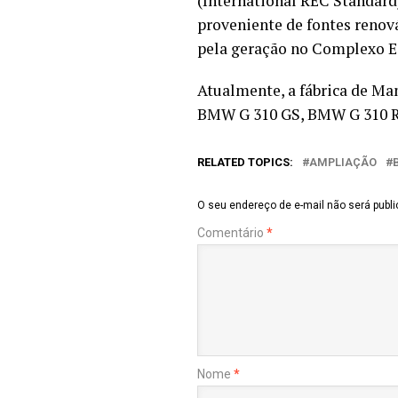
(International REC Standard
proveniente de fontes renov
pela geração no Complexo E
Atualmente, a fábrica de M
BMW G 310 GS, BMW G 310 R
RELATED TOPICS:
AMPLIAÇÃO
O seu endereço de e-mail não será publi
Comentário
*
Nome
*