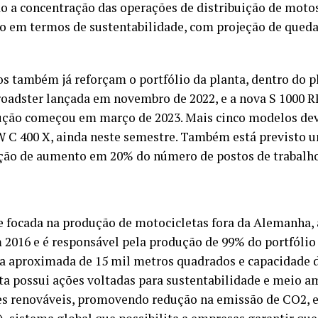
o a concentração das operações de distribuição de motos 
o em termos de sustentabilidade, com projeção de qued
 também já reforçam o portfólio da planta, dentro do 
roadster lançada em novembro de 2022, e a nova S 1000 R
ução começou em março de 2023. Mais cinco modelos dev
W C 400 X, ainda neste semestre. Também está previsto 
ão de aumento em 20% do número de postos de trabalho n
 focada na produção de motocicletas fora da Alemanha,
 2016 e é responsável pela produção de 99% do portfól
a aproximada de 15 mil metros quadrados e capacidade d
nta possui ações voltadas para sustentabilidade e meio a
es renováveis, promovendo redução na emissão de CO2, e