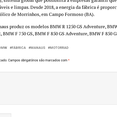
), sistema global que possibilita a empresas garantir q
áveis e limpas. Desde 2018, a energia da fábrica é prop
ólico de Morrinhos, em Campo Formoso (BA).
anaus produz os modelos BMW R 1250 GS Adventure, BMW
, BMW F 750 GS, BMW F 850 GS Adventure, BMW F 850 G
BMW
FÁBRICA
MANAUS
MOTORRAD
cado.
Campos obrigatórios são marcados com
*