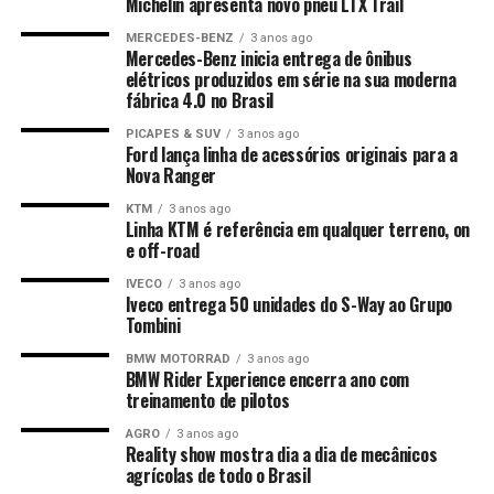
Michelin apresenta novo pneu LTX Trail
MERCEDES-BENZ
3 anos ago
Mercedes-Benz inicia entrega de ônibus
elétricos produzidos em série na sua moderna
fábrica 4.0 no Brasil
PICAPES & SUV
3 anos ago
Ford lança linha de acessórios originais para a
Nova Ranger
KTM
3 anos ago
Linha KTM é referência em qualquer terreno, on
e off-road
IVECO
3 anos ago
Iveco entrega 50 unidades do S-Way ao Grupo
Tombini
BMW MOTORRAD
3 anos ago
BMW Rider Experience encerra ano com
treinamento de pilotos
AGRO
3 anos ago
Reality show mostra dia a dia de mecânicos
agrícolas de todo o Brasil