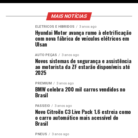
MAIS NOTÍCIAS
ELÉTRICOS E HÍBRIDOS
3 anos ago
Hyundai Motor avança rumo à eletrificação
com nova fábrica de veículos elétricos em
Ulsan
AUTO PEÇAS
3 anos ago
Novos sistemas de segurança e assistência
ao motorista da ZF estarão disponíveis até
2025
PREMIUM
3 anos ago
BMW celebra 200 mil carros vendidos no
Brasil
PASSEIO
3 anos ago
Novo Citroën C3 Live Pack 1.6 estreia como
o carro automático mais acessível do
Brasil
PNEUS
3 anos ago