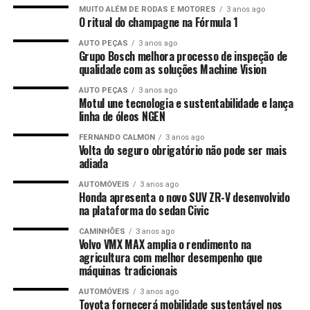
MUITO ALÉM DE RODAS E MOTORES
3 anos ago
O ritual do champagne na Fórmula 1
AUTO PEÇAS
3 anos ago
Grupo Bosch melhora processo de inspeção de
qualidade com as soluções Machine Vision
AUTO PEÇAS
3 anos ago
Motul une tecnologia e sustentabilidade e lança
linha de óleos NGEN
FERNANDO CALMON
3 anos ago
Volta do seguro obrigatório não pode ser mais
adiada
AUTOMÓVEIS
3 anos ago
Honda apresenta o novo SUV ZR-V desenvolvido
na plataforma do sedan Civic
CAMINHÕES
3 anos ago
Volvo VMX MAX amplia o rendimento na
agricultura com melhor desempenho que
máquinas tradicionais
AUTOMÓVEIS
3 anos ago
Toyota fornecerá mobilidade sustentável nos