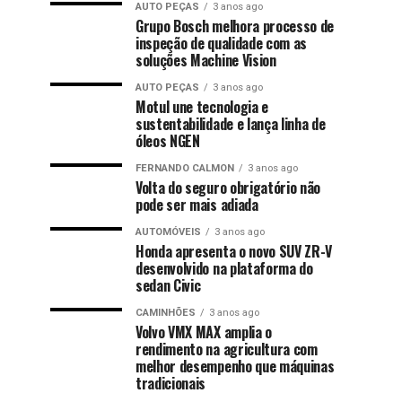
AUTO PEÇAS
3 anos ago
Grupo Bosch melhora processo de
inspeção de qualidade com as
soluções Machine Vision
AUTO PEÇAS
3 anos ago
Motul une tecnologia e
sustentabilidade e lança linha de
óleos NGEN
FERNANDO CALMON
3 anos ago
Volta do seguro obrigatório não
pode ser mais adiada
AUTOMÓVEIS
3 anos ago
Honda apresenta o novo SUV ZR-V
desenvolvido na plataforma do
sedan Civic
CAMINHÕES
3 anos ago
Volvo VMX MAX amplia o
rendimento na agricultura com
melhor desempenho que máquinas
tradicionais