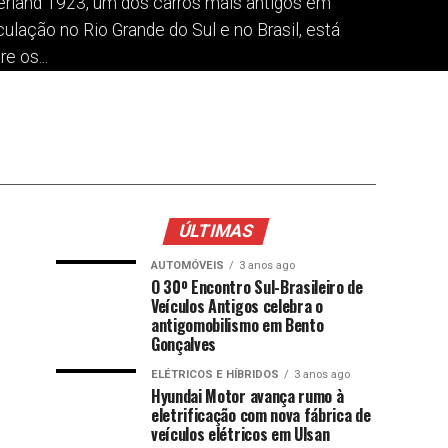
erland 1923, um dos carros mais antigos em
culação no Rio Grande do Sul e no Brasil, está
re os...
ÚLTIMAS
AUTOMÓVEIS
3 anos ago
O 30º Encontro Sul-Brasileiro de
Veículos Antigos celebra o
antigomobilismo em Bento
Gonçalves
ELÉTRICOS E HÍBRIDOS
3 anos ago
Hyundai Motor avança rumo à
eletrificação com nova fábrica de
veículos elétricos em Ulsan