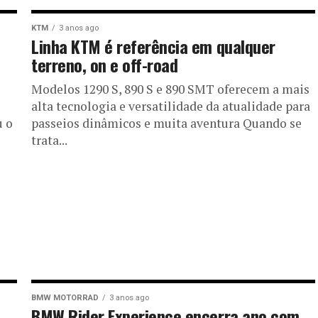
KTM
3 anos ago
Linha KTM é referência em qualquer
terreno, on e off-road
Modelos 1290 S, 890 S e 890 SMT oferecem a mais
alta tecnologia e versatilidade da atualidade para
u o
passeios dinâmicos e muita aventura Quando se
trata...
BMW MOTORRAD
3 anos ago
BMW Rider Experience encerra ano com