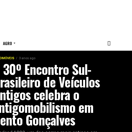
AGRO
OMÓVEIS
3 anos ago
 30º Encontro Sul-
rasileiro de Veículos
ntigos celebra o
ntigomobilismo em
ento Gonçalves