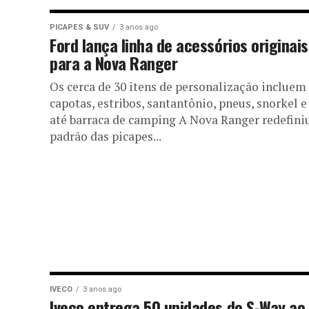
PICAPES & SUV
3 anos ago
Ford lança linha de acessórios originais
para a Nova Ranger
Os cerca de 30 itens de personalização incluem
capotas, estribos, santantônio, pneus, snorkel e
até barraca de camping A Nova Ranger redefini
padrão das picapes...
IVECO
3 anos ago
Iveco entrega 50 unidades do S-Way ao