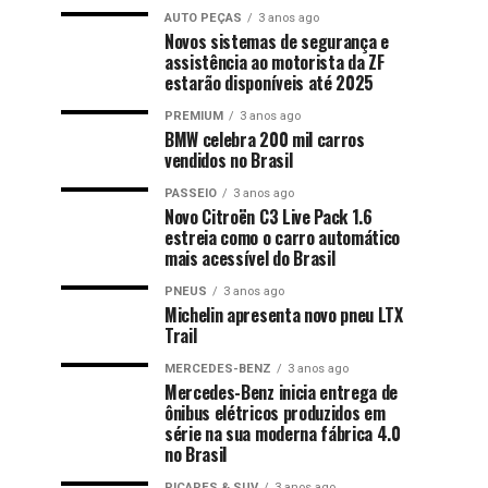
AUTO PEÇAS
3 anos ago
Novos sistemas de segurança e
assistência ao motorista da ZF
estarão disponíveis até 2025
PREMIUM
3 anos ago
BMW celebra 200 mil carros
vendidos no Brasil
PASSEIO
3 anos ago
Novo Citroën C3 Live Pack 1.6
estreia como o carro automático
mais acessível do Brasil
PNEUS
3 anos ago
Michelin apresenta novo pneu LTX
Trail
MERCEDES-BENZ
3 anos ago
Mercedes-Benz inicia entrega de
ônibus elétricos produzidos em
série na sua moderna fábrica 4.0
no Brasil
PICAPES & SUV
3 anos ago