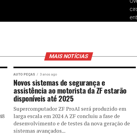
Ov
cir
ent
MAIS NOTÍCIAS
AUTO PEÇAS
3 anos ago
Novos sistemas de segurança e
assistência ao motorista da ZF estarão
disponíveis até 2025
Supercomputador ZF ProAI será produzido em
48
larga escala em 2024 A ZF concluiu a fase de
desenvolvimento e de testes da nova geração de
sistemas avançados...