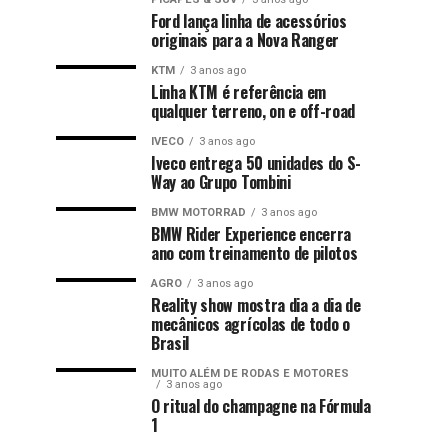
Ford lança linha de acessórios
originais para a Nova Ranger
KTM
3 anos ago
Linha KTM é referência em
qualquer terreno, on e off-road
IVECO
3 anos ago
Iveco entrega 50 unidades do S-
Way ao Grupo Tombini
BMW MOTORRAD
3 anos ago
BMW Rider Experience encerra
ano com treinamento de pilotos
AGRO
3 anos ago
Reality show mostra dia a dia de
mecânicos agrícolas de todo o
Brasil
MUITO ALÉM DE RODAS E MOTORES
3 anos ago
O ritual do champagne na Fórmula
1